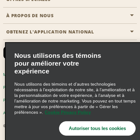
Agents de voyage
Nous contacter
À PROPOS DE NOUS
Toutes les offres
Programmes de récompenses pour partenaires
FAQ
Offres de dernière minute
OBTENEZ L'APPLICATION NATIONAL
Histoire de l’entreprise
Réserver un véhicule pour quelqu'un d'autre
Carte du Site
Abonnement aux courriels
Nouvelles et histoires
CAA
Nous utilisons des témoins
Responsabilité sociale
Emerald Club se connecter
pour améliorer votre
Occasions de franchise mondiales
expérience
Emerald Club S'inscrire
Modalités d'utilisation
Politique de confidentialité
Perspectives de carrière
Nous utilisons des témoins et d’autres technologies
Emerald Club Avantages
Politique sur les fichiers témoins
nécessaires à l’exploitation de notre site, à l’amélioration et à
la personnalisation de votre expérience, à l’analyse et à
Emerald Club Services
Pluriannuel d'accessibilité
Choix de confidentialité
l’amélioration de notre marketing. Vous pouvez en tout temps
mettre à jour vos préférences à partir de « Gérer les
préférences ».
Cookie Privacy Policy
AdChoices
© 2026 Enterprise Holdings, Inc. Tous droits réservés
Autoriser tous les cookies