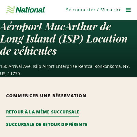
Ignorer
la
Se connecter / S'inscrire
navigation
Men
Aéroport MacArthur de
Long Island (ISP) Location
de véhicules
150 Arrival Ave, Islip Airprt Enterprise Rentca, Ronkonkoma, NY,
US, 11779
COMMENCER UNE RÉSERVATION
RETOUR À LA MÊME SUCCURSALE
SUCCURSALE DE RETOUR DIFFÉRENTE