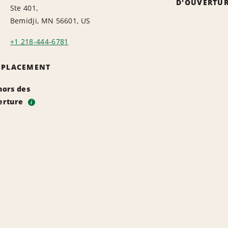
D'OUVERTU
Ste 401,
Bemidji, MN 56601, US
+1 218-444-6781
EMPLACEMENT
hors des
erture
i