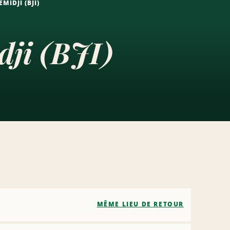
IDJI (BJI)
dji (BJI)
MÊME LIEU DE RETOUR