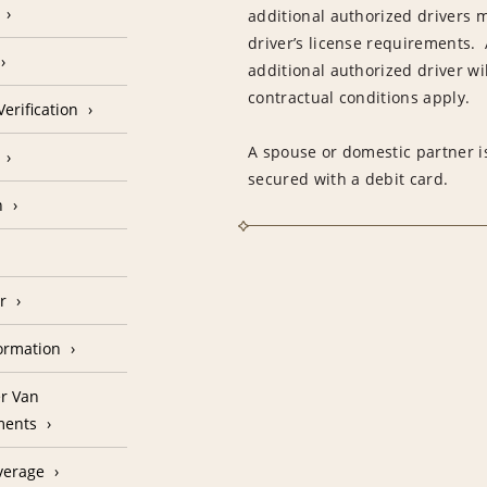
additional authorized drivers 
driver’s license requirements. 
additional authorized driver wil
contractual conditions apply.
erification
A spouse or domestic partner is
secured with a debit card.
n
r
formation
r Van
ments
verage