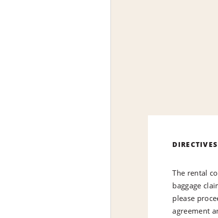
DIRECTIVES
The rental co
baggage claim
please proce
agreement a