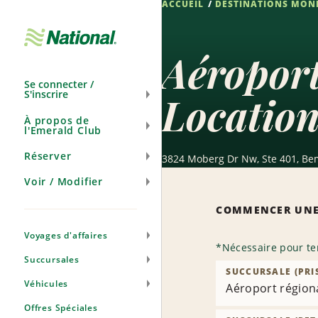
ACCUEIL
DESTINATIONS MON
Ignorer
la
navigation
Aéroport
Se connecter /
S'inscrire
Location
À propos de
l'Emerald Club
Réserver
3824 Moberg Dr Nw, Ste 401, Bem
Voir / Modifier
COMMENCER UNE
Voyages d'affaires
*
Nécessaire pour te
Succursales
SUCCURSALE (PRI
Véhicules
Aéroport régiona
Offres Spéciales