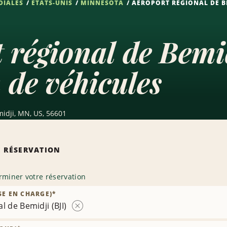
DIALES
ÉTATS-UNIS
MINNESOTA
AÉROPORT RÉGIONAL DE BEM
 régional de Bemi
 de véhicules
idji, MN, US, 56601
 RÉSERVATION
rminer votre réservation
SE EN CHARGE)
*
l de Bemidji (BJI)
Supprimer
la