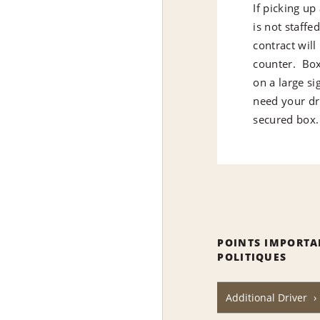
If picking up
is not staffe
contract will
counter. Box
on a large s
need your dri
secured box.
POINTS IMPORTA
POLITIQUES
Additional Driver