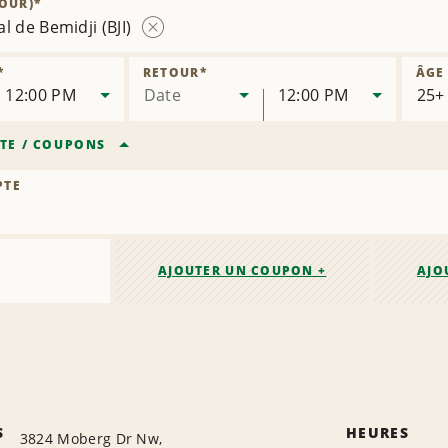
OUR)
*
succursale
l de Bemidji (BJI)
Supprimer
la
*
RETOUR
*
ÂGE
succursale
12:00 PM
Date
12:00 PM
TE
/
COUPONS
PTE
AJOUTER UN COUPON +
AJO
S
HEURES
3824 Moberg Dr Nw,