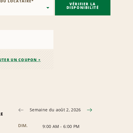
 DU LOCATAIRE
*
VÉRIFIER LA
DISPONIBILITÉ
UTER UN COUPON +
Semaine du août 2, 2026
RE
DIM.
9:00 AM
-
6:00 PM