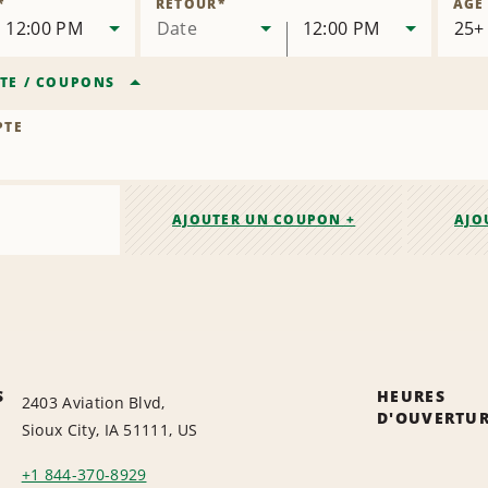
*
RETOUR
*
ÂGE
succursale
12:00 PM
Date
12:00 PM
TE
/
COUPONS
PTE
AJOUTER UN COUPON +
AJO
S
HEURES
2403 Aviation Blvd,
D'OUVERTU
Sioux City, IA 51111, US
+1 844-370-8929