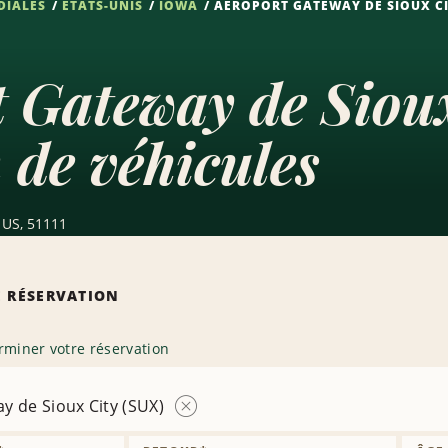
DIALES
ÉTATS-UNIS
IOWA
AÉROPORT GATEWAY DE SIOUX CI
 Gateway de Siou
 de véhicules
, US, 51111
 RÉSERVATION
rminer votre réservation
y de Sioux City (SUX)
Supprimer
la