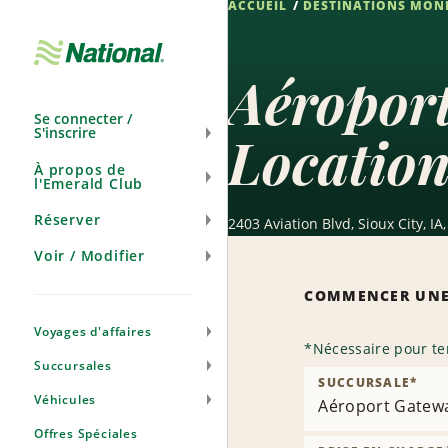
ACCUEIL
DESTINATIONS MON
Ignorer
la
navigation
Aéroport
Se connecter /
S'inscrire
Location
À propos de
l'Emerald Club
Réserver
2403 Aviation Blvd, Sioux City, IA
Voir / Modifier
COMMENCER UNE
Voyages d'affaires
*
Nécessaire pour te
Succursales
SUCCURSALE
*
Véhicules
Aéroport Gatewa
Offres Spéciales