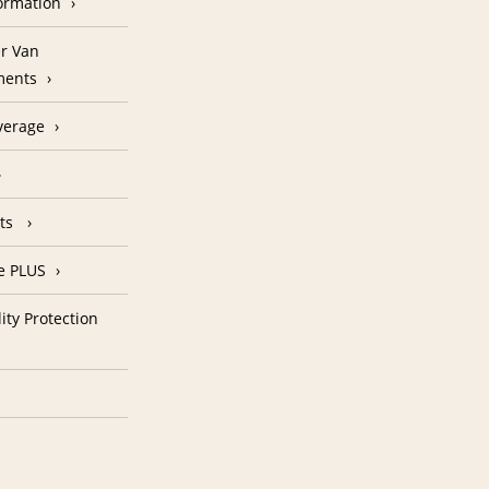
formation
r Van
ments
verage
nts
e PLUS
ity Protection