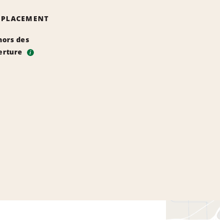
EMPLACEMENT
hors des
erture
i