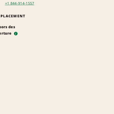
+1 844-914-1557
EMPLACEMENT
hors des
erture
i