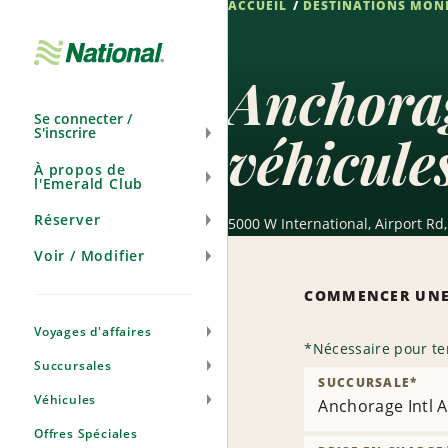
ACCUEIL
DESTINATIONS MON
Ignorer
la
navigation
Anchorag
Se connecter /
S'inscrire
véhicule
À propos de
l'Emerald Club
Réserver
5000 W International, Airport Rd
Voir / Modifier
COMMENCER UNE
Voyages d'affaires
*
Nécessaire pour te
Succursales
SUCCURSALE
*
Véhicules
Anchorage Intl A
Offres Spéciales