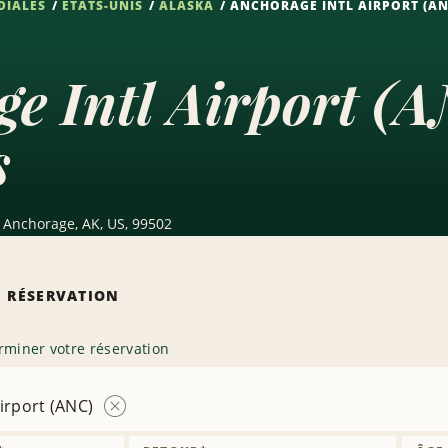
DIALES
ÉTATS-UNIS
ALASKA
ANCHORAGE INTL AIRPORT (AN
e Intl Airport (A
s
, Anchorage, AK, US, 99502
 RÉSERVATION
rminer votre réservation
irport (ANC)
Supprimer
la