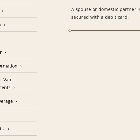
A spouse or domestic partner is
secured with a debit card.
n
r
formation
r Van
ments
verage
nts