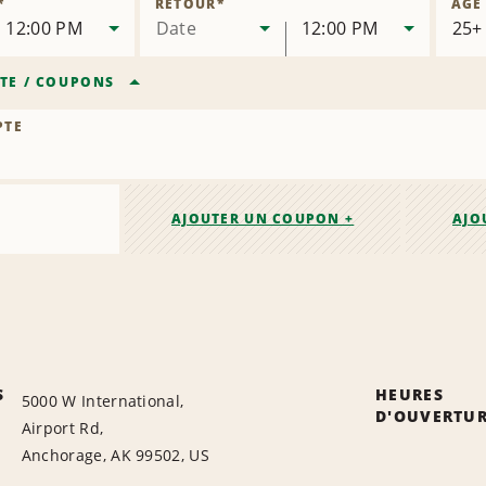
*
RETOUR
*
ÂGE
succursale
12:00 PM
Date
12:00 PM
TE
/
COUPONS
PTE
AJOUTER UN COUPON +
AJO
S
HEURES
5000 W International,
D'OUVERTU
Airport Rd,
Anchorage, AK 99502, US