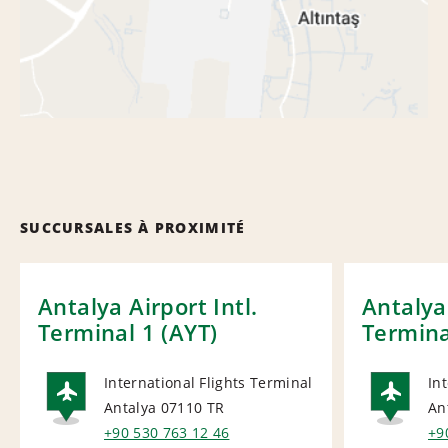
SUCCURSALES À PROXIMITÉ
Antalya Airport Intl.
Antalya 
Terminal 1 (AYT)
Termina
International Flights Terminal
In
Antalya 07110
TR
An
AIRPORT
AI
+90 530 763 12 46
+9