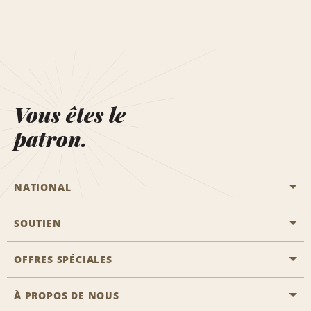
Vous êtes le
patron.
NATIONAL
SOUTIEN
Aviation générale
Emplacements Emerald Aisle
OFFRES SPÉCIALES
Clients ayant un handicap
Agents de voyage
Nous contacter
À PROPOS DE NOUS
Toutes les offres
Programmes de récompenses pour partenaires