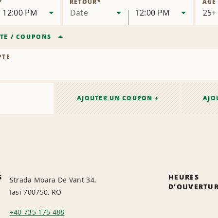
*
RETOUR
*
ÂGE
succursale
12:00 PM
Date
12:00 PM
TE
/
COUPONS
PTE
AJOUTER UN COUPON +
AJO
S
HEURES
Strada Moara De Vant 34,
D'OUVERTU
Iasi 700750, RO
+40 735 175 488