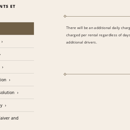
NTS ET
There will be an additional daily cha
charged per rental regardless of days,
additional drivers.
tion
olution
cy
aiver and