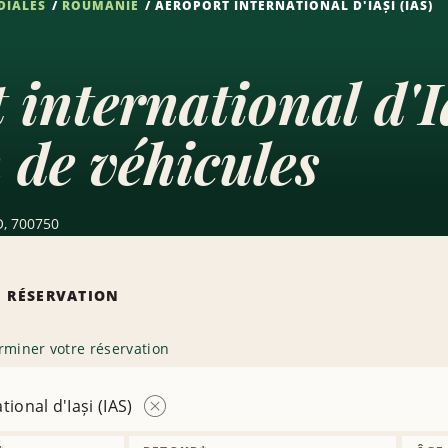
DIALES
ROUMANIE
AÉROPORT INTERNATIONAL D'IAȘI (IAS)
 international d'I
 de véhicules
O, 700750
 RÉSERVATION
rminer votre réservation
ional d'Iași (IAS)
Supprimer
la