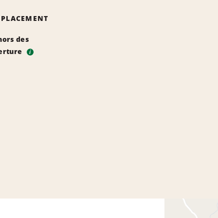
EMPLACEMENT
hors des
erture
i