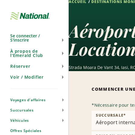
ACCUEIL
DESTINATIONS MON
Ignorer
la
navigation
Aéroport
Se connecter /
S'inscrire
Location
À propos de
l'Emerald Club
Réserver
Strada Moara De Vant 34, Iasi, R
Voir / Modifier
COMMENCER UNE
Voyages d'affaires
*
Nécessaire pour te
Succursales
SUCCURSALE
*
Véhicules
Aéroport internat
Offres Spéciales