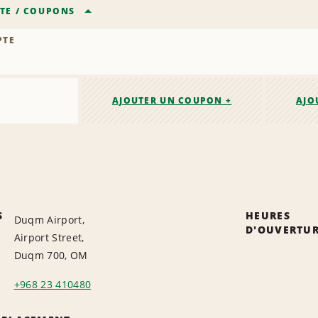
TE
/
COUPONS
PTE
AJOUTER UN COUPON +
AJO
S
HEURES
Duqm Airport,
D'OUVERTU
Airport Street,
Duqm 700, OM
+968 23 410480