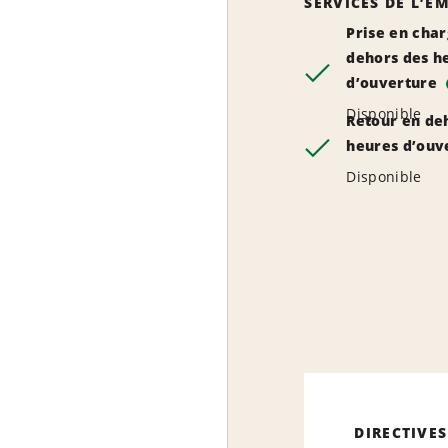
SERVICES DE L’
Prise en cha
dehors des h
d’ouverture
Disponible
Retour en de
heures d’ouv
Disponible
DIRECTIVES