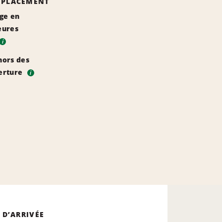
EMPLACEMENT
rge en
eures
i
hors des
erture
i
 D’ARRIVÉE