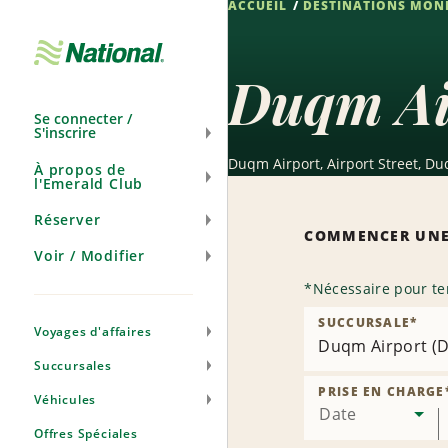
ACCUEIL
DESTINATIONS MON
Ignorer
la
navigation
Duqm Ai
Se connecter /
S'inscrire
Duqm Airport, Airport Street, D
À propos de
l'Emerald Club
Réserver
COMMENCER UNE
Voir / Modifier
*
Nécessaire pour te
SUCCURSALE
*
Voyages d'affaires
Duqm Airport (
Succursales
PRISE EN CHARGE
Véhicules
Date
Offres Spéciales