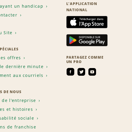
L'APPLICATION
 ayant un handicap
NATIONAL
ntacter
u Site
SPÉCIALES
les offres
PARTAGEZ COMME
UN PRO
de dernière minute
ent aux courriels
S DE NOUS
e de l’entreprise
es et histoires
abilité sociale
ns de franchise