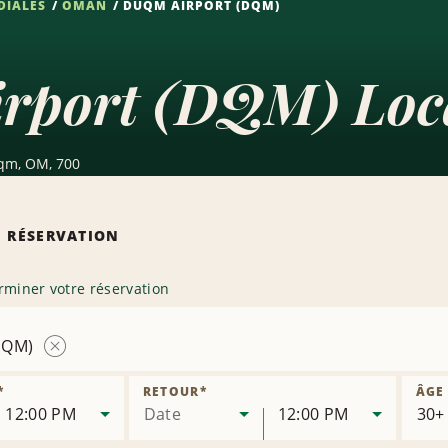
DIALES
OMAN
DUQM AIRPORT (DQM)
rport (DQM) Loca
uqm, OM, 700
 RÉSERVATION
rminer votre réservation
DQM)
Supprimer
la
*
RETOUR
*
ÂGE
succursale
12:00 PM
Date
12:00 PM