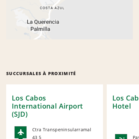
SUCCURSALES À PROXIMITÉ
Los Cabos
Los Cab
International Airport
Hotel
(SJD)
Ctra Transpeninsularramal
43 5
Pa