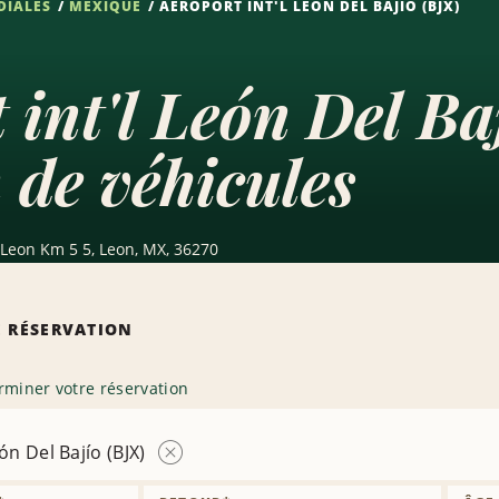
DIALES
MEXIQUE
AÉROPORT INT'L LEÓN DEL BAJÍO (BJX)
 int'l León Del B
 de véhicules
o Leon Km 5 5, Leon, MX, 36270
 RÉSERVATION
rminer votre réservation
ón Del Bajío (BJX)
Supprimer
la