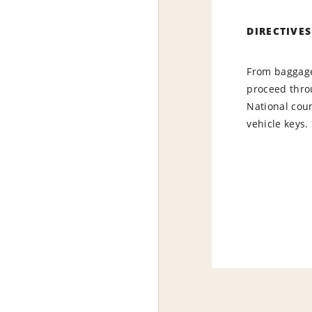
DIRECTIVES
From baggage 
proceed throu
National cou
vehicle keys.