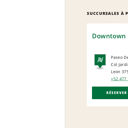
SUCCURSALES À 
Downtown 
Paseo De
Col Jard
NAT
Leon 37
+52 477
RÉSERVER