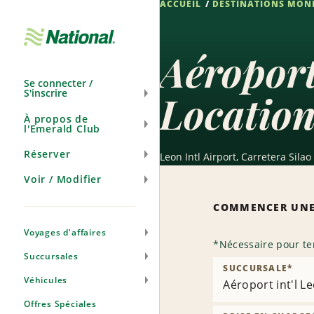
ACCUEIL
DESTINATIONS MON
Ignorer
la
navigation
Aéroport
Se connecter /
S'inscrire
Location
À propos de
l'Emerald Club
Réserver
Leon Intl Airport, Carretera Sila
Voir / Modifier
COMMENCER UNE
Voyages d'affaires
*
Nécessaire pour te
Succursales
SUCCURSALE
*
Véhicules
Aéroport int'l Le
Offres Spéciales