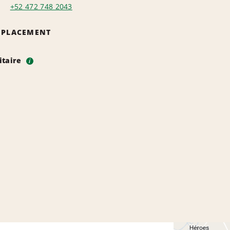
+52 472 748 2043
EMPLACEMENT
itaire
i