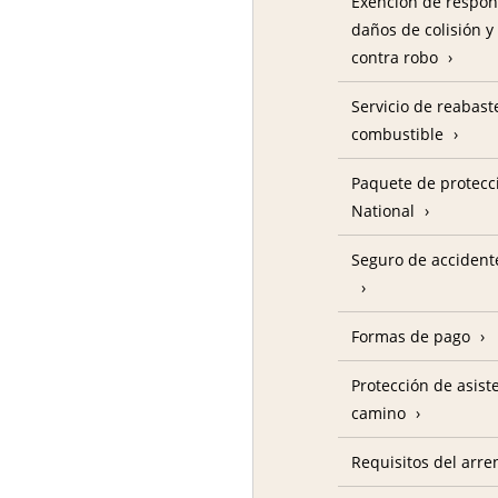
Exención de respon
daños de colisión y
contra robo
Servicio de reabas
combustible
Paquete de protecc
National
Seguro de accident
Formas de pago
Protección de asist
camino
Requisitos del arre