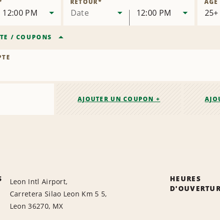
*
RETOUR
*
ÂGE
succursale
12:00 PM
Date
12:00 PM
TE
/
COUPONS
PTE
AJOUTER UN COUPON +
AJO
S
HEURES
Leon Intl Airport,
D'OUVERTU
Carretera Silao Leon Km 5 5,
Leon 36270, MX