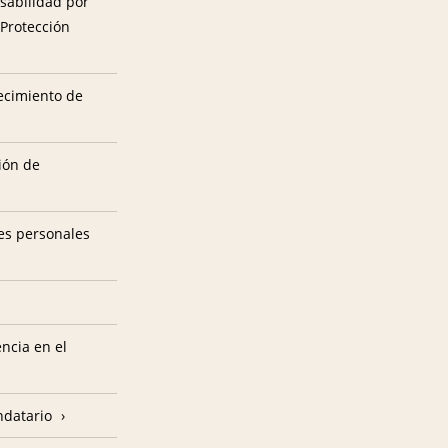
sabilidad por
 Protección
tecimiento de
ión de
es personales
encia en el
ndatario