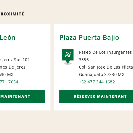
PROXIMITÉ
León
Plaza Puerta Bajio
Paseo De Los Insurgentes
 Jerez Sur 102
3356
NATIONA
ines De Jerez
Col. San Jose De Las Pilet
IONAL
530
MX
Guanajuato 37330
MX
 771 7054
+52 477 344 1682
 MAINTENANT
RÉSERVER MAINTENANT