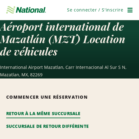
Ignorer
la
Se connecter / S'inscrire
navigation
Men
Aéroport international de
Mazatlán (MZT) Location
de véhicules
International Airport Mazatlan, Carr Internacional Al Sur S N,
Mazatlan, MX, 82269
COMMENCER UNE RÉSERVATION
RETOUR À LA MÊME SUCCURSALE
SUCCURSALE DE RETOUR DIFFÉRENTE