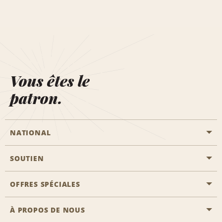
Vous êtes le
patron.
NATIONAL
SOUTIEN
Aviation générale
Emplacements Emerald Aisle
OFFRES SPÉCIALES
Clients ayant un handicap
Agents de voyage
Nous contacter
À PROPOS DE NOUS
Toutes les offres
Programmes de récompenses pour partenaires