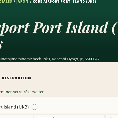
DIALES
JAPON
KOBE AIRPORT PORT ISLAND (UKB)
port Port Island 
s
 Minatojimaminamichochuoku, Kobeshi Hyogo, JP, 6500047
 RÉSERVATION
rminer votre réservation
t Island (UKB)
Supprimer
la