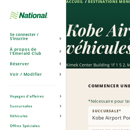
ACCUEIL
DESTINATIONS MON
Ignorer
la
navigation
Kobe Air
Se connecter /
S'inscrire
véhicule
À propos de
l'Emerald Club
Réserver
Kimek Center Building 1f 1 5 2,
Voir / Modifier
COMMENCER UNE
Voyages d'affaires
*
Nécessaire pour te
Succursales
SUCCURSALE
*
Véhicules
Kobe Airport Por
Offres Spéciales