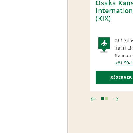
Osaka Kans
Internation
(KIX)
2f 1 Se
Tajiri C
AIRP
Sennan 
+81 50-
RÉSERVER