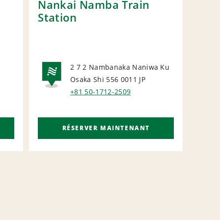
Nankai Namba Train
Osa
Station
Stat
2 7 2 Nambanaka Naniwa Ku
Osaka Shi 556 0011
JP
NATIONAL
N
+81 50-1712-2509
RÉSERVER MAINTENANT