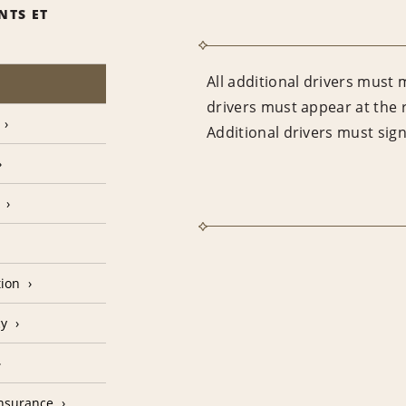
NTS ET
All additional drivers must 
drivers must appear at the 
Additional drivers must sig
tion
cy
Insurance