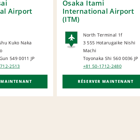
ai
Osaka Itami
al Airport
International Airport
(ITM)
North Terminal 1f
nshu Kuko Naka
3 555 Hotarugaike Nishi
AIRPORT
ho
Machi
ORT
Gun 549 0011
JP
Toyonaka Shi 560 0036
JP
1712-2513
+81 50-1712-2480
 MAINTENANT
RÉSERVER MAINTENANT