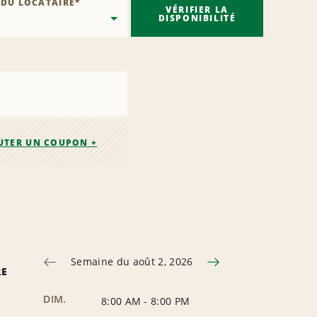
 DU LOCATAIRE
*
VÉRIFIER LA
DISPONIBILITÉ
UTER UN COUPON +
Semaine du août 2, 2026
RE
DIM.
8:00 AM
-
8:00 PM