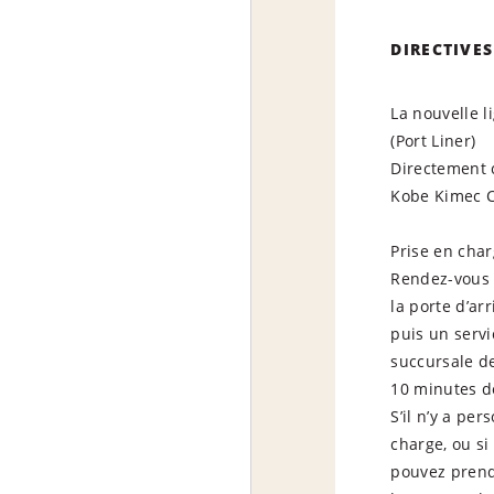
DIRECTIVES
La nouvelle l
(Port Liner)
Directement 
Kobe Kimec C
Prise en cha
Rendez-vous 
la porte d’ar
puis un serv
succursale de
10 minutes de
S’il n’y a pe
charge, ou si
pouvez prend