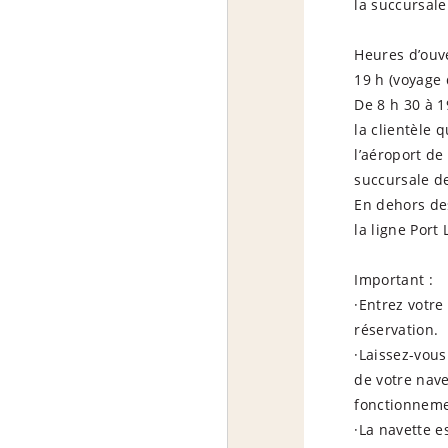
la succursale
Heures d’ouve
19 h (voyage 
De 8 h 30 à 1
la clientèle 
l’aéroport de
succursale de
En dehors des
la ligne Port
Important :
·Entrez votr
réservation.
·Laissez-vou
de votre nave
fonctionneme
·La navette e