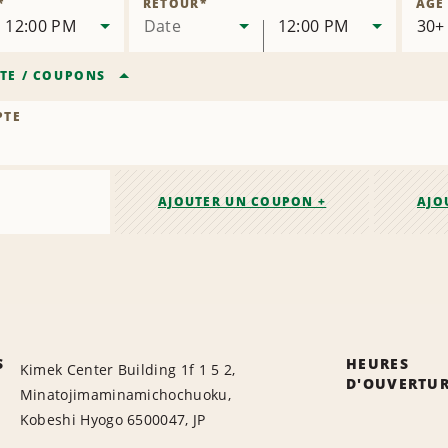
*
RETOUR
*
ÂGE
succursale
12:00 PM
Date
12:00 PM
TE
/
COUPONS
PTE
AJOUTER UN COUPON +
AJO
S
HEURES
Kimek Center Building 1f 1 5 2,
D'OUVERTU
Minatojimaminamichochuoku,
Kobeshi Hyogo 6500047, JP