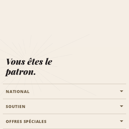
Vous êtes le
patron.
NATIONAL
SOUTIEN
Aviation générale
Emplacements Emerald Aisle
OFFRES SPÉCIALES
Clients ayant un handicap