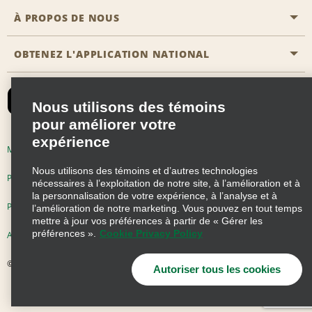
Agents de voyage
Nous contacter
À PROPOS DE NOUS
Toutes les offres
Programmes de récompenses pour partenaires
FAQ
Offres de dernière minute
OBTENEZ L'APPLICATION NATIONAL
Histoire de l’entreprise
Réserver un véhicule pour quelqu'un d'autre
Carte du Site
Abonnement aux courriels
Nouvelles et histoires
CAA
Nous utilisons des témoins
Responsabilité sociale
Emerald Club se connecter
pour améliorer votre
Occasions de franchise mondiales
expérience
Emerald Club S'inscrire
Modalités d'utilisation
Politique de confidentialité
Perspectives de carrière
Nous utilisons des témoins et d’autres technologies
Emerald Club Avantages
Politique sur les fichiers témoins
nécessaires à l’exploitation de notre site, à l’amélioration et à
la personnalisation de votre expérience, à l’analyse et à
Emerald Club Services
Pluriannuel d'accessibilité
Choix de confidentialité
l’amélioration de notre marketing. Vous pouvez en tout temps
mettre à jour vos préférences à partir de « Gérer les
préférences ».
Cookie Privacy Policy
AdChoices
© 2026 Enterprise Holdings, Inc. Tous droits réservés
Autoriser tous les cookies