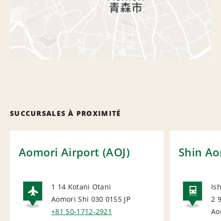
SUCCURSALES À PROXIMITÉ
Aomori Airport (AOJ)
Shin Ao
1 14 Kotani Otani
Is
Aomori Shi 030 0155
JP
2 
AIRPORT
RAI
+81 50-1712-2921
Ao