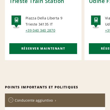
Trieste Train Station
Udine F
Piazza Della Liberta 9
Vi
Trieste 34135
IT
Ud
RAIL
RAI
+39 040 340 2870
+3
RÉSERVER MAINTENANT
RÉS
POINTS IMPORTANTS ET POLITIQUES
Conducente aggiuntivo