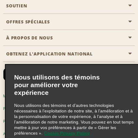
SOUTIEN
Aviation générale
Emplacements Emerald Aisle
OFFRES SPÉCIALES
Clients ayant un handicap
Agents de voyage
Nous contacter
À PROPOS DE NOUS
Toutes les offres
Programmes de récompenses pour partenaires
FAQ
Offres de dernière minute
OBTENEZ L'APPLICATION NATIONAL
Histoire de l’entreprise
Réserver un véhicule pour quelqu'un d'autre
Carte du Site
Abonnement aux courriels
Nouvelles et histoires
CAA
Nous utilisons des témoins
Responsabilité sociale
Emerald Club se connecter
pour améliorer votre
Occasions de franchise mondiales
expérience
Emerald Club S'inscrire
Modalités d'utilisation
Politique de confidentialité
Perspectives de carrière
Nous utilisons des témoins et d’autres technologies
Emerald Club Avantages
Politique sur les fichiers témoins
nécessaires à l’exploitation de notre site, à l’amélioration et à
la personnalisation de votre expérience, à l’analyse et à
Emerald Club Services
Pluriannuel d'accessibilité
Choix de confidentialité
l’amélioration de notre marketing. Vous pouvez en tout temps
mettre à jour vos préférences à partir de « Gérer les
préférences ».
Cookie Privacy Policy
AdChoices