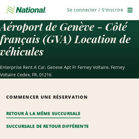
Ignorer
la
Se connecter / S'inscrire
navigation
Men
Aéroport de Genève - Côté
français (GVA) Location de
véhicules
Enterprise Rent A Car, Geneve Apt Fr Ferney Voltaire, Ferney
Voltaire Cedex, FR, 01216
COMMENCER UNE RÉSERVATION
RETOUR À LA MÊME SUCCURSALE
SUCCURSALE DE RETOUR DIFFÉRENTE