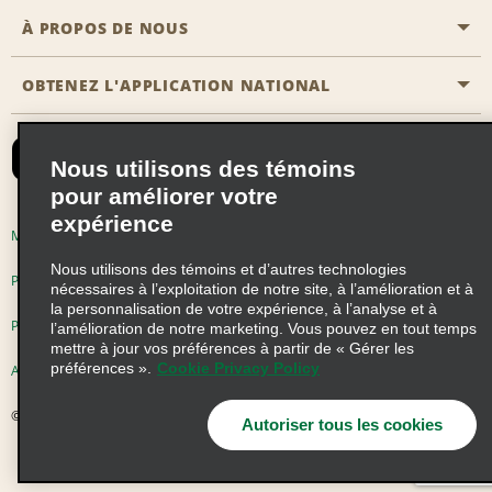
Agents de voyage
Nous contacter
À PROPOS DE NOUS
Toutes les offres
Programmes de récompenses pour partenaires
FAQ
Offres de dernière minute
OBTENEZ L'APPLICATION NATIONAL
Histoire de l’entreprise
Réserver un véhicule pour quelqu'un d'autre
Carte du Site
Abonnement aux courriels
Nouvelles et histoires
CAA
Nous utilisons des témoins
Responsabilité sociale
Emerald Club se connecter
pour améliorer votre
Occasions de franchise mondiales
expérience
Emerald Club S'inscrire
Modalités d'utilisation
Politique de confidentialité
Perspectives de carrière
Nous utilisons des témoins et d’autres technologies
Emerald Club Avantages
Politique sur les fichiers témoins
nécessaires à l’exploitation de notre site, à l’amélioration et à
la personnalisation de votre expérience, à l’analyse et à
Emerald Club Services
Pluriannuel d'accessibilité
Choix de confidentialité
l’amélioration de notre marketing. Vous pouvez en tout temps
mettre à jour vos préférences à partir de « Gérer les
préférences ».
Cookie Privacy Policy
AdChoices
© 2026 Enterprise Holdings, Inc. Tous droits réservés
Autoriser tous les cookies