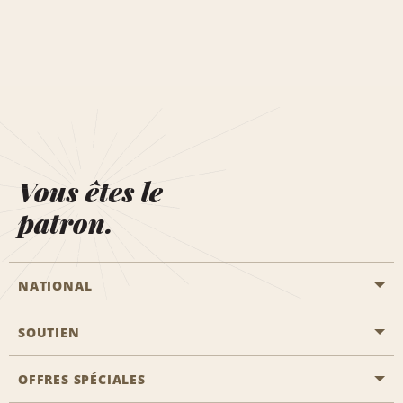
Vous êtes le
patron.
NATIONAL
SOUTIEN
Aviation générale
Emplacements Emerald Aisle
OFFRES SPÉCIALES
Clients ayant un handicap