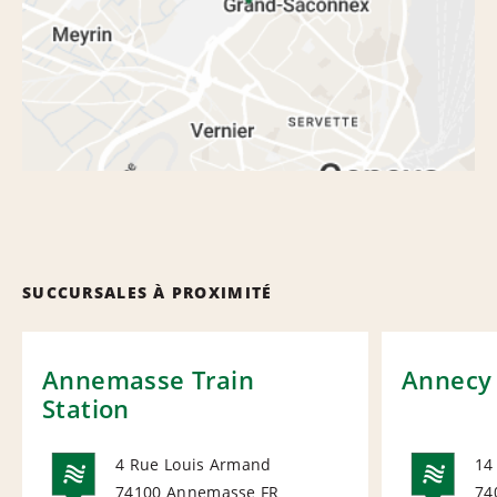
SUCCURSALES À PROXIMITÉ
Annemasse Train
Annecy 
Station
4 Rue Louis Armand
14
74100 Annemasse
FR
74