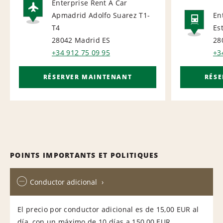
Enterprise Rent A Car
Apmadrid Adolfo Suarez T1-
En
AIRPORT
T4
Es
RAI
28042 Madrid
ES
28
+34 912 75 09 95
+3
RÉSERVER MAINTENANT
RÉS
POINTS IMPORTANTS ET POLITIQUES
Conductor adicional
El precio por conductor adicional es de 15,00 EUR al
día, con un máximo de 10 días a 150,00 EUR.