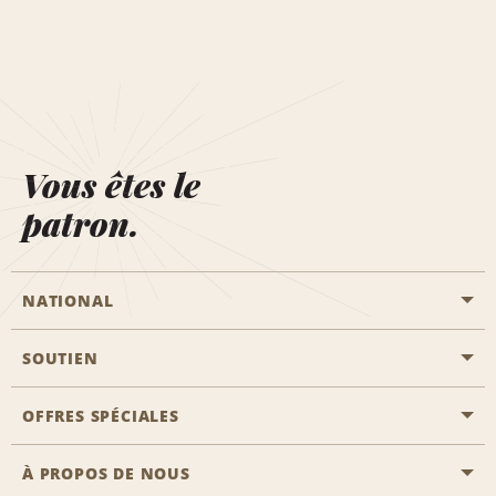
Vous êtes le
patron.
NATIONAL
SOUTIEN
Aviation générale
Emplacements Emerald Aisle
OFFRES SPÉCIALES
Clients ayant un handicap
Agents de voyage
Nous contacter
À PROPOS DE NOUS
Toutes les offres
Programmes de récompenses pour partenaires