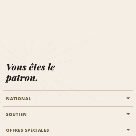
Vous êtes le
patron.
NATIONAL
SOUTIEN
Aviation générale
Emplacements Emerald Aisle
OFFRES SPÉCIALES
Clients ayant un handicap