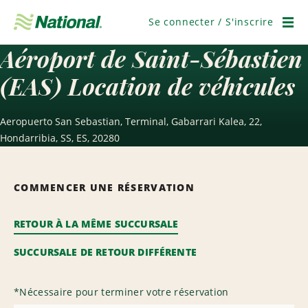
Ignorer
la
Se connecter / S'inscrire
navigation
Men
Aéroport de Saint-Sébastien
(EAS) Location de véhicules
Aeropuerto San Sebastian, Terminal, Gabarrari Kalea, 22,
Hondarribia, SS, ES, 20280
COMMENCER UNE RÉSERVATION
RETOUR À LA MÊME SUCCURSALE
SUCCURSALE DE RETOUR DIFFÉRENTE
*
Nécessaire pour terminer votre réservation