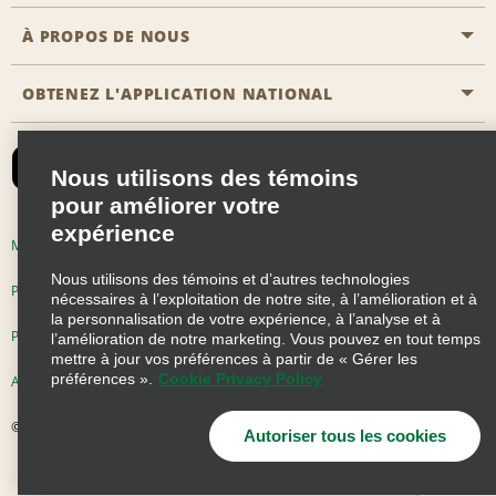
Agents de voyage
Nous contacter
À PROPOS DE NOUS
Toutes les offres
Programmes de récompenses pour partenaires
FAQ
Offres de dernière minute
OBTENEZ L'APPLICATION NATIONAL
Histoire de l’entreprise
Réserver un véhicule pour quelqu'un d'autre
Carte du Site
Abonnement aux courriels
Nouvelles et histoires
CAA
Nous utilisons des témoins
Responsabilité sociale
Emerald Club se connecter
pour améliorer votre
Occasions de franchise mondiales
expérience
Emerald Club S'inscrire
Modalités d'utilisation
Politique de confidentialité
Perspectives de carrière
Nous utilisons des témoins et d’autres technologies
Emerald Club Avantages
Politique sur les fichiers témoins
nécessaires à l’exploitation de notre site, à l’amélioration et à
la personnalisation de votre expérience, à l’analyse et à
Emerald Club Services
Pluriannuel d'accessibilité
Choix de confidentialité
l’amélioration de notre marketing. Vous pouvez en tout temps
mettre à jour vos préférences à partir de « Gérer les
préférences ».
Cookie Privacy Policy
AdChoices
© 2026 Enterprise Holdings, Inc. Tous droits réservés
Autoriser tous les cookies