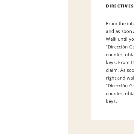
DIRECTIVES
From the int
and as soon a
Walk until yo
“Dirección Ge
counter, obt
keys. From t
claim. As soo
right and wal
“Dirección Ge
counter, obt
keys.