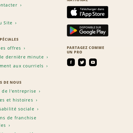
ntacter
u Site
SPÉCIALES
les offres
PARTAGEZ COMME
UN PRO
de dernière minute
ent aux courriels
S DE NOUS
e de l’entreprise
es et histoires
abilité sociale
ns de franchise
les