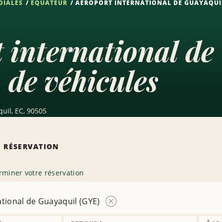
DIALES
ÉQUATEUR
AÉROPORT INTERNATIONAL DE GUAYAQUIL
 international d
 de véhicules
uil, EC, 90505
 RÉSERVATION
rminer votre réservation
tional de Guayaquil (GYE)
Supprimer
la