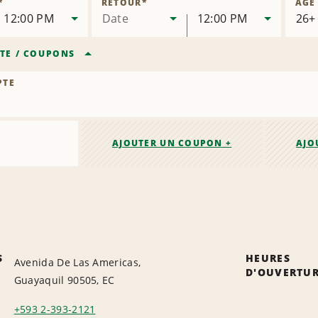
*
RETOUR
*
ÂGE
succursale
12:00 PM
Date
12:00 PM
TE
/
COUPONS
PTE
AJOUTER UN COUPON +
AJO
S
HEURES
Avenida De Las Americas,
D'OUVERTU
Guayaquil 90505, EC
+593 2-393-2121