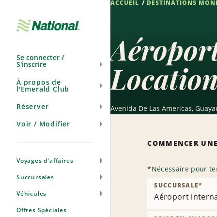
ACCUEIL
DESTINATIONS MON
Ignorer
la
navigation
Aéroport
Se connecter /
S'inscrire
Location
À propos de
l'Emerald Club
Réserver
Avenida De Las Americas, Guayaq
Voir / Modifier
COMMENCER UNE
Voyages d'affaires
*
Nécessaire pour te
Succursales
SUCCURSALE
*
Véhicules
Aéroport interna
Offres Spéciales