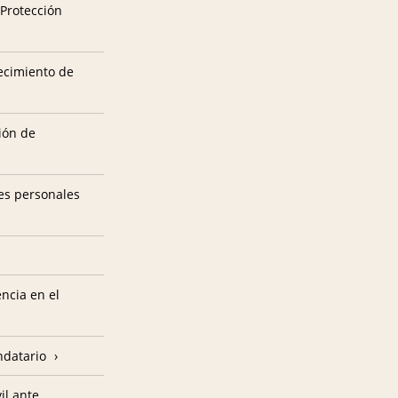
 Protección
tecimiento de
ión de
es personales
encia en el
ndatario
il ante