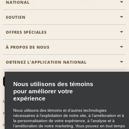
NATIONAL
SOUTIEN
Aviation générale
Emplacements Emerald Aisle
OFFRES SPÉCIALES
Clients ayant un handicap
Agents de voyage
Nous contacter
À PROPOS DE NOUS
Toutes les offres
Programmes de récompenses pour partenaires
FAQ
Offres de dernière minute
OBTENEZ L'APPLICATION NATIONAL
Histoire de l’entreprise
Réserver un véhicule pour quelqu'un d'autre
Carte du Site
Abonnement aux courriels
Nouvelles et histoires
CAA
Nous utilisons des témoins
Responsabilité sociale
Emerald Club se connecter
pour améliorer votre
Occasions de franchise mondiales
expérience
Emerald Club S'inscrire
Modalités d'utilisation
Politique de confidentialité
Perspectives de carrière
Nous utilisons des témoins et d’autres technologies
Emerald Club Avantages
Politique sur les fichiers témoins
nécessaires à l’exploitation de notre site, à l’amélioration et à
la personnalisation de votre expérience, à l’analyse et à
Emerald Club Services
Pluriannuel d'accessibilité
Choix de confidentialité
l’amélioration de notre marketing. Vous pouvez en tout temps