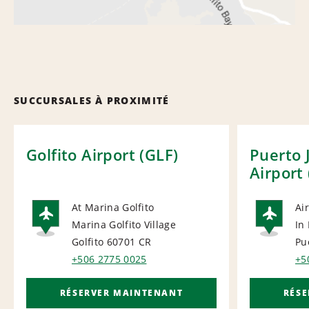
SUCCURSALES À PROXIMITÉ
Golfito Airport (GLF)
Puerto 
Airport
At Marina Golfito
Ai
Marina Golfito Village
In
AIRPORT
AI
Golfito 60701
CR
Pu
+506 2775 0025
+5
RÉSERVER MAINTENANT
RÉS