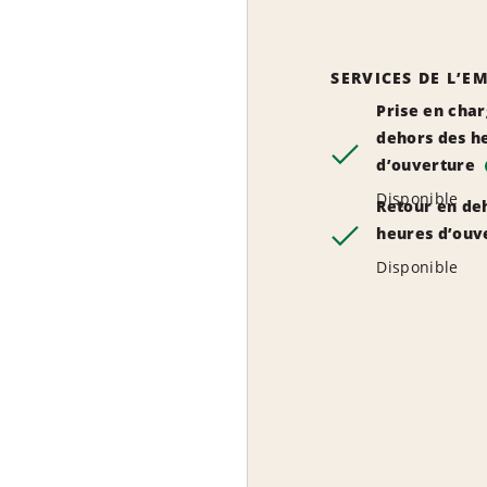
SERVICES DE L’
Prise en cha
dehors des h
d’ouverture
Disponible
Retour en de
heures d’ouv
Disponible