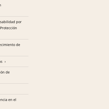
n
sabilidad por
 Protección
tecimiento de
as
ión de
encia en el