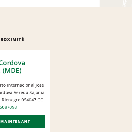
PROXIMITÉ
 Cordova
t (MDE)
to Internacional Jose
ordova Vereda Sajonia
ORT
n Rionegro 054047
CO
 5087098
 MAINTENANT