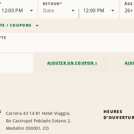
la
*
RETOUR
*
ÂGE
succursale
12:00 PM
Date
12:00 PM
TE
/
COUPONS
PTE
AJOUTER UN COUPON +
AJO
S
HEURES
Carrera 43 14 81 Hotel Viaggio,
D'OUVERTU
Bo Castropol Poblado Sotano 2,
Medellin 050001, CO