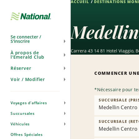
ACCUEIL
DESTINATIONS MON
Ignorer
la
navigation
Medellin
Se connecter /
S'inscrire
Carrera 43 14 81 Hotel Viaggio, 
À propos de
l'Emerald Club
Réserver
COMMENCER UNE
Voir / Modifier
*
Nécessaire pour te
SUCCURSALE (PRI
Voyages d'affaires
Medellin Centro
Succursales
SUCCURSALE (RET
Véhicules
Medellin Centro
Offres Spéciales