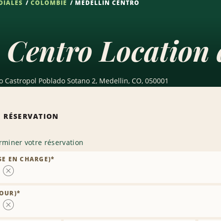
DIALES
COLOMBIE
MEDELLIN CENTRO
 Centro Location 
Bo Castropol Poblado Sotano 2, Medellin, CO, 050001
 RÉSERVATION
rminer votre réservation
SE EN CHARGE)
*
Supprimer
la
OUR)
*
succursale
Supprimer