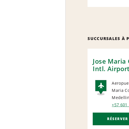
SUCCURSALES À 
Jose Maria
Intl. Airpor
Aeropuer
Maria C
AIRP
Medelli
+57 601
RÉSERVER