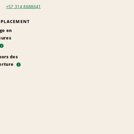
+57 314 8688641
EMPLACEMENT
rge en
eures
i
hors des
erture
i