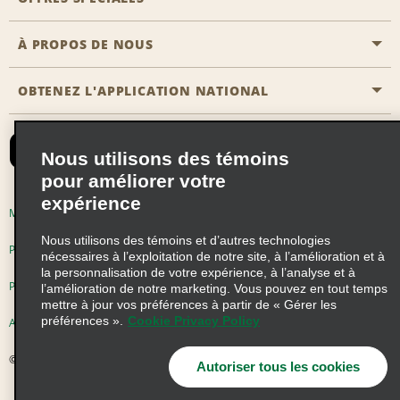
Agents de voyage
Nous contacter
À PROPOS DE NOUS
Toutes les offres
Programmes de récompenses pour partenaires
FAQ
Offres de dernière minute
OBTENEZ L'APPLICATION NATIONAL
Histoire de l’entreprise
Réserver un véhicule pour quelqu'un d'autre
Carte du Site
Abonnement aux courriels
Nouvelles et histoires
CAA
Nous utilisons des témoins
Responsabilité sociale
Emerald Club se connecter
pour améliorer votre
Occasions de franchise mondiales
expérience
Emerald Club S'inscrire
Modalités d'utilisation
Politique de confidentialité
Perspectives de carrière
Nous utilisons des témoins et d’autres technologies
Emerald Club Avantages
Politique sur les fichiers témoins
nécessaires à l’exploitation de notre site, à l’amélioration et à
la personnalisation de votre expérience, à l’analyse et à
Emerald Club Services
Pluriannuel d'accessibilité
Choix de confidentialité
l’amélioration de notre marketing. Vous pouvez en tout temps
mettre à jour vos préférences à partir de « Gérer les
préférences ».
Cookie Privacy Policy
AdChoices
© 2026 Enterprise Holdings, Inc. Tous droits réservés
Autoriser tous les cookies