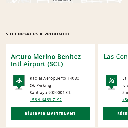
SUCCURSALES À PROXIMITÉ
Arturo Merino Benítez
Las Con
Intl Airport (SCL)
Radial Aeropuerto 14080
La
Ok Parking
Ni
AIRPORT
NA
Santiago 9020001
CL
Sa
+56 9 6469 7192
+5
RÉSERVER MAINTENANT
RÉS