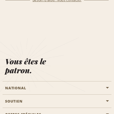
Vous êtes le
patron.
NATIONAL
SOUTIEN
Aviation générale
Emplacements Emerald Aisle