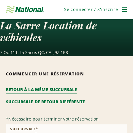
Ignorer
la
Se connecter / S'inscrire
navigation
Men
La Sarre Location de
véhicules
7 Qc-111, La Sarre, QC, CA, J9Z 1R8
COMMENCER UNE RÉSERVATION
RETOUR À LA MÊME SUCCURSALE
SUCCURSALE DE RETOUR DIFFÉRENTE
*
Nécessaire pour terminer votre réservation
SUCCURSALE
*