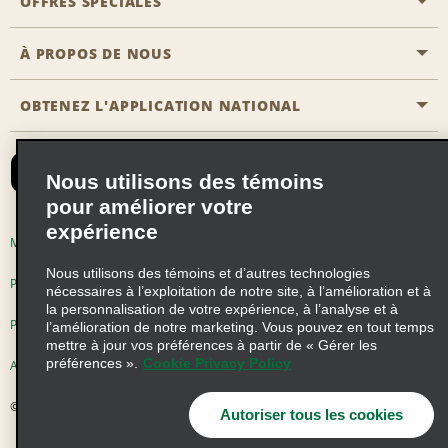
OFFRES SPÉCIALES
Clients ayant un handicap
Agents de voyage
Nous contacter
À PROPOS DE NOUS
Toutes les offres
Programmes de récompenses pour partenaires
FAQ
Offres de dernière minute
OBTENEZ L'APPLICATION NATIONAL
Histoire de l’entreprise
Réserver un véhicule pour quelqu'un d'autre
Carte du Site
Abonnement aux courriels
Nouvelles et histoires
CAA
Nous utilisons des témoins
Responsabilité sociale
Emerald Club se connecter
pour améliorer votre
Occasions de franchise mondiales
expérience
Emerald Club S'inscrire
Modalités d'utilisation
Politique de confidentialité
Perspectives de carrière
Nous utilisons des témoins et d’autres technologies
Emerald Club Avantages
Politique sur les fichiers témoins
nécessaires à l’exploitation de notre site, à l’amélioration et à
la personnalisation de votre expérience, à l’analyse et à
Emerald Club Services
Pluriannuel d'accessibilité
Choix de confidentialité
l’amélioration de notre marketing. Vous pouvez en tout temps
mettre à jour vos préférences à partir de « Gérer les
préférences ».
Cookie Privacy Policy
AdChoices
© 2026 Enterprise Holdings, Inc. Tous droits réservés
Autoriser tous les cookies