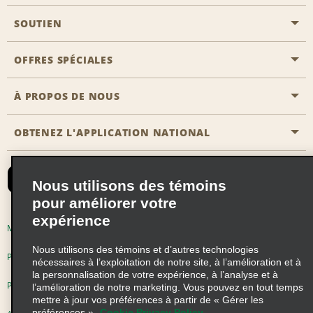
SOUTIEN
Aviation générale
Emplacements Emerald Aisle
OFFRES SPÉCIALES
Clients ayant un handicap
Agents de voyage
Nous contacter
À PROPOS DE NOUS
Toutes les offres
Programmes de récompenses pour partenaires
FAQ
Offres de dernière minute
OBTENEZ L'APPLICATION NATIONAL
Histoire de l’entreprise
Réserver un véhicule pour quelqu'un d'autre
Carte du Site
Abonnement aux courriels
Nouvelles et histoires
CAA
Nous utilisons des témoins
Responsabilité sociale
Emerald Club se connecter
pour améliorer votre
Occasions de franchise mondiales
expérience
Emerald Club S'inscrire
Modalités d'utilisation
Politique de confidentialité
Perspectives de carrière
Nous utilisons des témoins et d’autres technologies
Emerald Club Avantages
Politique sur les fichiers témoins
nécessaires à l’exploitation de notre site, à l’amélioration et à
la personnalisation de votre expérience, à l’analyse et à
Emerald Club Services
Pluriannuel d'accessibilité
Choix de confidentialité
l’amélioration de notre marketing. Vous pouvez en tout temps
mettre à jour vos préférences à partir de « Gérer les
préférences ».
Cookie Privacy Policy