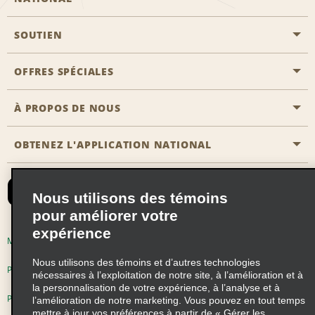
SOUTIEN
Aviation générale
Emplacements Emerald Aisle
OFFRES SPÉCIALES
Clients ayant un handicap
Agents de voyage
Nous contacter
À PROPOS DE NOUS
Toutes les offres
Programmes de récompenses pour partenaires
FAQ
Offres de dernière minute
OBTENEZ L'APPLICATION NATIONAL
Histoire de l’entreprise
Réserver un véhicule pour quelqu'un d'autre
Carte du Site
Abonnement aux courriels
Nouvelles et histoires
CAA
Nous utilisons des témoins
Responsabilité sociale
Emerald Club se connecter
pour améliorer votre
Occasions de franchise mondiales
expérience
Emerald Club S'inscrire
Modalités d'utilisation
Politique de confidentialité
Perspectives de carrière
Nous utilisons des témoins et d’autres technologies
Emerald Club Avantages
Politique sur les fichiers témoins
nécessaires à l’exploitation de notre site, à l’amélioration et à
la personnalisation de votre expérience, à l’analyse et à
Emerald Club Services
Pluriannuel d'accessibilité
Choix de confidentialité
l’amélioration de notre marketing. Vous pouvez en tout temps
mettre à jour vos préférences à partir de « Gérer les