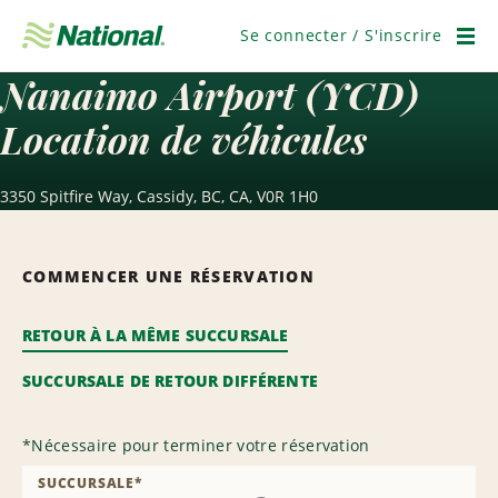
Ignorer
la
Se connecter / S'inscrire
navigation
Men
Nanaimo Airport (YCD)
Location de véhicules
3350 Spitfire Way, Cassidy, BC, CA, V0R 1H0
COMMENCER UNE RÉSERVATION
RETOUR À LA MÊME SUCCURSALE
SUCCURSALE DE RETOUR DIFFÉRENTE
*
Nécessaire pour terminer votre réservation
SUCCURSALE
*