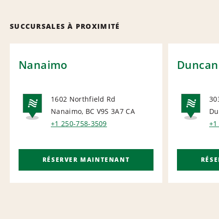
SUCCURSALES À PROXIMITÉ
Nanaimo
Duncan
1602 Northfield Rd
30
Nanaimo, BC V9S 3A7
CA
Du
NATIONAL
NA
+1 250-758-3509
+1
RÉSERVER MAINTENANT
RÉS