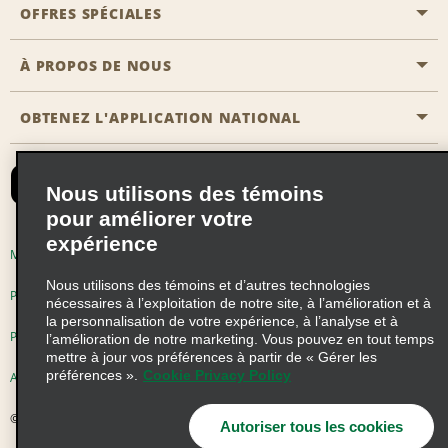
Emplacements Emerald Aisle
OFFRES SPÉCIALES
Clients ayant un handicap
Agents de voyage
Nous contacter
À PROPOS DE NOUS
Toutes les offres
Programmes de récompenses pour partenaires
FAQ
Offres de dernière minute
OBTENEZ L'APPLICATION NATIONAL
Histoire de l’entreprise
Réserver un véhicule pour quelqu'un d'autre
Carte du Site
Abonnement aux courriels
Nouvelles et histoires
CAA
Nous utilisons des témoins
Responsabilité sociale
Emerald Club se connecter
pour améliorer votre
Occasions de franchise mondiales
expérience
Emerald Club S'inscrire
Modalités d'utilisation
Politique de confidentialité
Perspectives de carrière
Nous utilisons des témoins et d’autres technologies
Emerald Club Avantages
Politique sur les fichiers témoins
nécessaires à l’exploitation de notre site, à l’amélioration et à
la personnalisation de votre expérience, à l’analyse et à
Emerald Club Services
Pluriannuel d'accessibilité
Choix de confidentialité
l’amélioration de notre marketing. Vous pouvez en tout temps
mettre à jour vos préférences à partir de « Gérer les
préférences ».
Cookie Privacy Policy
AdChoices
© 2026 Enterprise Holdings, Inc. Tous droits réservés
Autoriser tous les cookies