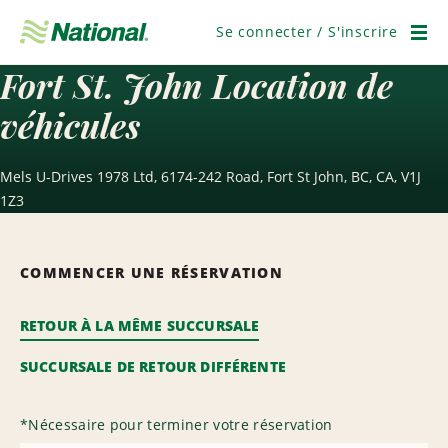
Ignorer
la
Se connecter / S'inscrire
navigation
Men
Fort St. John Location de
véhicules
Mels U-Drives 1978 Ltd, 6174-242 Road, Fort St John, BC, CA, V1J
1Z3
COMMENCER UNE RÉSERVATION
RETOUR À LA MÊME SUCCURSALE
SUCCURSALE DE RETOUR DIFFÉRENTE
*
Nécessaire pour terminer votre réservation