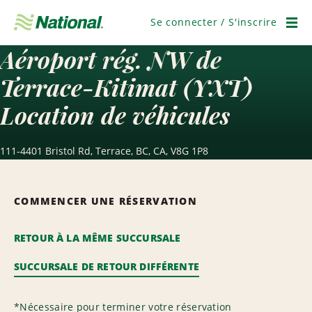
Ignorer
la
Se connecter / S'inscrire
navigation
Men
Aéroport rég. NW de
Terrace-Kitimat (YXT)
Location de véhicules
111-4401 Bristol Rd, Terrace, BC, CA, V8G 1P8
COMMENCER UNE RÉSERVATION
RETOUR À LA MÊME SUCCURSALE
SUCCURSALE DE RETOUR DIFFÉRENTE
*
Nécessaire pour terminer votre réservation