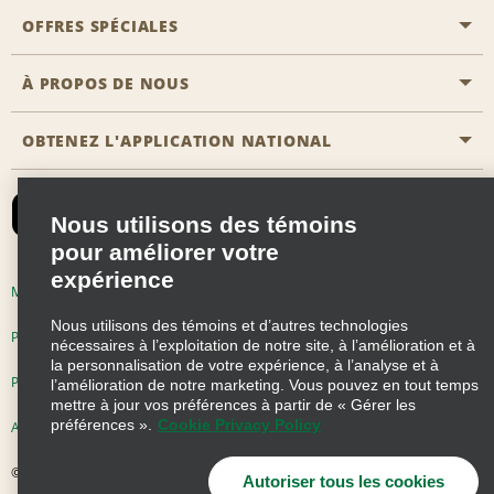
Emplacements Emerald Aisle
OFFRES SPÉCIALES
Clients ayant un handicap
Agents de voyage
Nous contacter
À PROPOS DE NOUS
Toutes les offres
Programmes de récompenses pour partenaires
FAQ
Offres de dernière minute
OBTENEZ L'APPLICATION NATIONAL
Histoire de l’entreprise
Réserver un véhicule pour quelqu'un d'autre
Carte du Site
Abonnement aux courriels
Nouvelles et histoires
CAA
Nous utilisons des témoins
Responsabilité sociale
Emerald Club se connecter
pour améliorer votre
Occasions de franchise mondiales
expérience
Emerald Club S'inscrire
Modalités d'utilisation
Politique de confidentialité
Perspectives de carrière
Nous utilisons des témoins et d’autres technologies
Emerald Club Avantages
Politique sur les fichiers témoins
nécessaires à l’exploitation de notre site, à l’amélioration et à
la personnalisation de votre expérience, à l’analyse et à
Emerald Club Services
Pluriannuel d'accessibilité
Choix de confidentialité
l’amélioration de notre marketing. Vous pouvez en tout temps
mettre à jour vos préférences à partir de « Gérer les
préférences ».
Cookie Privacy Policy
AdChoices
© 2026 Enterprise Holdings, Inc. Tous droits réservés
Autoriser tous les cookies