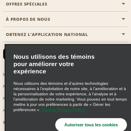
Emplacements Emerald Aisle
OFFRES SPÉCIALES
Clients ayant un handicap
Agents de voyage
Nous contacter
À PROPOS DE NOUS
Toutes les offres
Programmes de récompenses pour partenaires
FAQ
Offres de dernière minute
OBTENEZ L'APPLICATION NATIONAL
Histoire de l’entreprise
Réserver un véhicule pour quelqu'un d'autre
Carte du Site
Abonnement aux courriels
Nouvelles et histoires
CAA
Nous utilisons des témoins
Responsabilité sociale
Emerald Club se connecter
pour améliorer votre
Occasions de franchise mondiales
expérience
Emerald Club S'inscrire
Modalités d'utilisation
Politique de confidentialité
Perspectives de carrière
Nous utilisons des témoins et d’autres technologies
Emerald Club Avantages
Politique sur les fichiers témoins
nécessaires à l’exploitation de notre site, à l’amélioration et à
la personnalisation de votre expérience, à l’analyse et à
Emerald Club Services
Pluriannuel d'accessibilité
Choix de confidentialité
l’amélioration de notre marketing. Vous pouvez en tout temps
mettre à jour vos préférences à partir de « Gérer les
préférences ».
Cookie Privacy Policy
AdChoices
© 2026 Enterprise Holdings, Inc. Tous droits réservés
Autoriser tous les cookies