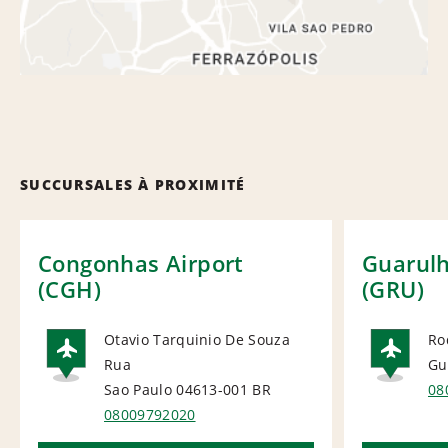
SUCCURSALES À PROXIMITÉ
Congonhas Airport
Guarulh
(CGH)
(GRU)
Otavio Tarquinio De Souza
Ro
Rua
Gu
AIRPORT
AI
Sao Paulo 04613-001
BR
08
08009792020