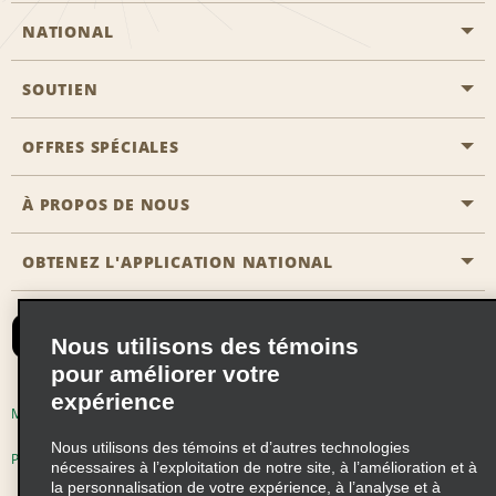
NATIONAL
SOUTIEN
Aviation générale
Emplacements Emerald Aisle
OFFRES SPÉCIALES
Clients ayant un handicap
Agents de voyage
Nous contacter
À PROPOS DE NOUS
Toutes les offres
Programmes de récompenses pour partenaires
FAQ
Offres de dernière minute
OBTENEZ L'APPLICATION NATIONAL
Histoire de l’entreprise
Réserver un véhicule pour quelqu'un d'autre
Carte du Site
Abonnement aux courriels
Nouvelles et histoires
CAA
Nous utilisons des témoins
Responsabilité sociale
Emerald Club se connecter
pour améliorer votre
Occasions de franchise mondiales
expérience
Emerald Club S'inscrire
Modalités d'utilisation
Politique de confidentialité
Perspectives de carrière
Nous utilisons des témoins et d’autres technologies
Emerald Club Avantages
Politique sur les fichiers témoins
nécessaires à l’exploitation de notre site, à l’amélioration et à
la personnalisation de votre expérience, à l’analyse et à