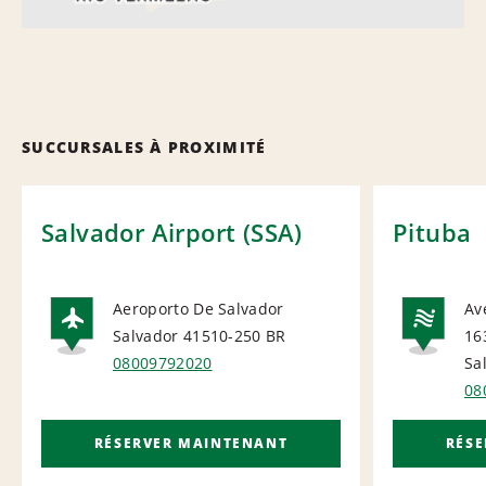
SUCCURSALES À PROXIMITÉ
Salvador Airport (SSA)
Pituba
Aeroporto De Salvador
Av
Salvador 41510-250
BR
16
AIRPORT
NA
08009792020
Sa
08
RÉSERVER MAINTENANT
RÉS