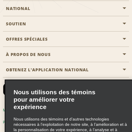
NATIONAL
SOUTIEN
Aviation générale
Emplacements Emerald Aisle
OFFRES SPÉCIALES
Clients ayant un handicap
Agents de voyage
Nous contacter
À PROPOS DE NOUS
Toutes les offres
Programmes de récompenses pour partenaires
FAQ
Offres de dernière minute
OBTENEZ L'APPLICATION NATIONAL
Histoire de l’entreprise
Réserver un véhicule pour quelqu'un d'autre
Carte du Site
Abonnement aux courriels
Nouvelles et histoires
CAA
Nous utilisons des témoins
Responsabilité sociale
Emerald Club se connecter
pour améliorer votre
Occasions de franchise mondiales
expérience
Emerald Club S'inscrire
Modalités d'utilisation
Politique de confidentialité
Perspectives de carrière
Nous utilisons des témoins et d’autres technologies
Emerald Club Avantages
Politique sur les fichiers témoins
nécessaires à l’exploitation de notre site, à l’amélioration et à
la personnalisation de votre expérience, à l’analyse et à