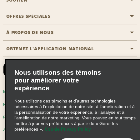
Aviation générale
Emplacements Emerald Aisle
OFFRES SPÉCIALES
Clients ayant un handicap
Agents de voyage
Nous contacter
À PROPOS DE NOUS
Toutes les offres
Programmes de récompenses pour partenaires
FAQ
Offres de dernière minute
OBTENEZ L'APPLICATION NATIONAL
Histoire de l’entreprise
Réserver un véhicule pour quelqu'un d'autre
Carte du Site
Abonnement aux courriels
Nouvelles et histoires
CAA
Nous utilisons des témoins
Responsabilité sociale
Emerald Club se connecter
pour améliorer votre
Occasions de franchise mondiales
expérience
Emerald Club S'inscrire
Modalités d'utilisation
Politique de confidentialité
Perspectives de carrière
Nous utilisons des témoins et d’autres technologies
Emerald Club Avantages
Politique sur les fichiers témoins
nécessaires à l’exploitation de notre site, à l’amélioration et à
la personnalisation de votre expérience, à l’analyse et à
Emerald Club Services
Pluriannuel d'accessibilité
Choix de confidentialité
l’amélioration de notre marketing. Vous pouvez en tout temps
mettre à jour vos préférences à partir de « Gérer les
préférences ».
Cookie Privacy Policy
AdChoices