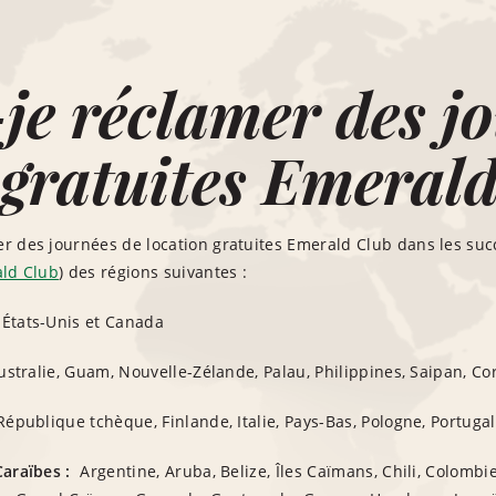
je réclamer des j
 gratuites Emeral
 des journées de location gratuites Emerald Club dans les succ
ald Club
) des régions suivantes :
États-Unis et Canada
stralie, Guam, Nouvelle-Zélande, Palau, Philippines, Saipan, C
épublique tchèque, Finlande, Italie, Pays-Bas, Pologne, Portugal
araïbes :
Argentine, Aruba, Belize, Îles Caïmans, Chili, Colombi