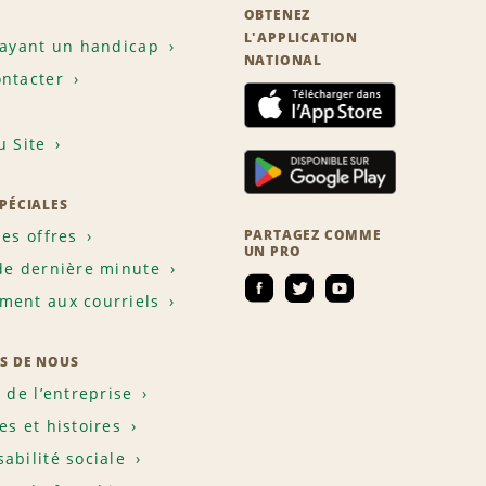
OBTENEZ
L'APPLICATION
 ayant un handicap
NATIONAL
ntacter
u Site
SPÉCIALES
les offres
PARTAGEZ COMME
UN PRO
de dernière minute
ent aux courriels
S DE NOUS
e de l’entreprise
es et histoires
abilité sociale