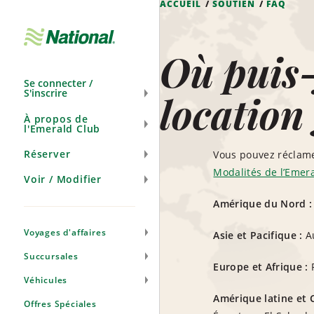
ACCUEIL
SOUTIEN
FAQ
Ignorer
la
navigation
Où puis-
Se connecter /
S'inscrire
location
À propos de
l'Emerald Club
Réserver
Vous pouvez réclamer
Modalités de l’Emer
Voir / Modifier
Amérique du Nord :
Voyages d'affaires
Asie et Pacifique :
Au
Succursales
Europe et Afrique :
R
Véhicules
Amérique latine et C
Offres Spéciales