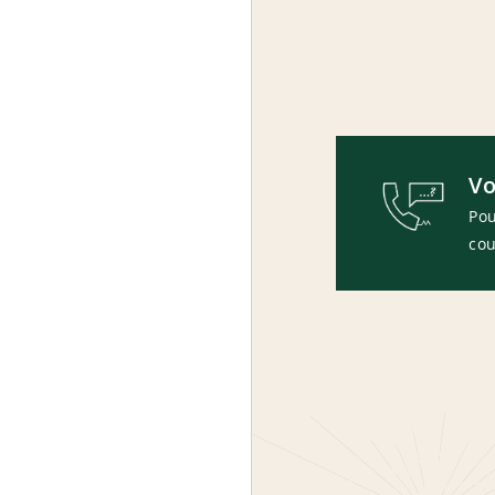
Vo
Pou
cou