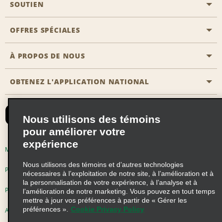
SOUTIEN
Aviation générale
Emplacements Emerald Aisle
OFFRES SPÉCIALES
Clients ayant un handicap
Agents de voyage
Nous contacter
À PROPOS DE NOUS
Toutes les offres
Programmes de récompenses pour partenaires
FAQ
Offres de dernière minute
OBTENEZ L'APPLICATION NATIONAL
Histoire de l’entreprise
Réserver un véhicule pour quelqu'un d'autre
Carte du Site
Abonnement aux courriels
Nouvelles et histoires
CAA
Nous utilisons des témoins
Responsabilité sociale
Emerald Club se connecter
pour améliorer votre
Occasions de franchise mondiales
expérience
Emerald Club S'inscrire
Modalités d'utilisation
Politique de confidentialité
Perspectives de carrière
Nous utilisons des témoins et d’autres technologies
Emerald Club Avantages
Politique sur les fichiers témoins
nécessaires à l’exploitation de notre site, à l’amélioration et à
la personnalisation de votre expérience, à l’analyse et à
Emerald Club Services
Pluriannuel d'accessibilité
Choix de confidentialité
l’amélioration de notre marketing. Vous pouvez en tout temps
mettre à jour vos préférences à partir de « Gérer les
préférences ».
Cookie Privacy Policy
AdChoices