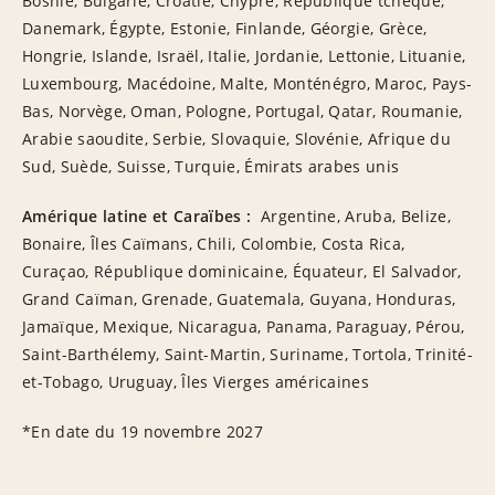
Bosnie, Bulgarie, Croatie, Chypre, République tchèque,
Danemark, Égypte, Estonie, Finlande, Géorgie, Grèce,
Hongrie, Islande, Israël, Italie, Jordanie, Lettonie, Lituanie,
Luxembourg, Macédoine, Malte, Monténégro, Maroc, Pays-
Bas, Norvège, Oman, Pologne, Portugal, Qatar, Roumanie,
Arabie saoudite, Serbie, Slovaquie, Slovénie, Afrique du
Sud, Suède, Suisse, Turquie, Émirats arabes unis
Amérique latine et Caraïbes :
Argentine, Aruba, Belize,
Bonaire, Îles Caïmans, Chili, Colombie, Costa Rica,
Curaçao, République dominicaine, Équateur, El Salvador,
Grand Caïman, Grenade, Guatemala, Guyana, Honduras,
Jamaïque, Mexique, Nicaragua, Panama, Paraguay, Pérou,
Saint-Barthélemy, Saint-Martin, Suriname, Tortola, Trinité-
et-Tobago, Uruguay, Îles Vierges américaines
*En date du 19 novembre 2027