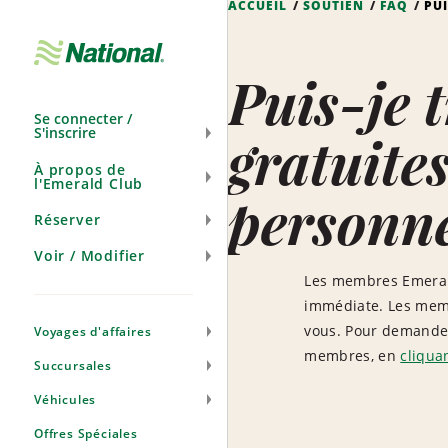
ACCUEIL
SOUTIEN
FAQ
PU
Ignorer
la
navigation
Puis-je 
Se connecter /
S'inscrire
gratuite
À propos de
l'Emerald Club
personn
Réserver
Voir / Modifier
Les membres Emerald
immédiate. Les memb
vous. Pour demander 
Voyages d'affaires
membres, en
cliquan
Succursales
Véhicules
Offres Spéciales