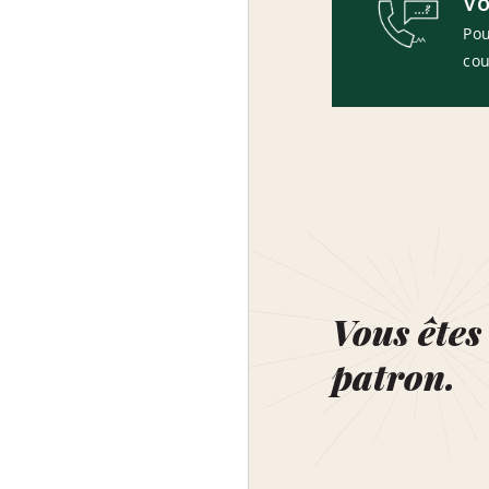
Vo
Pou
cou
Vous êtes 
patron.