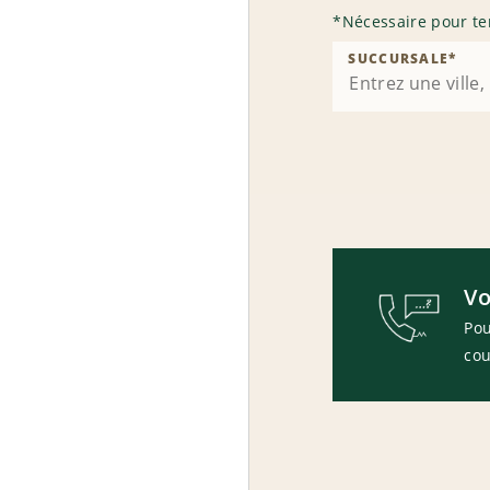
*
Nécessaire pour te
SUCCURSALE
*
Vo
Pou
cou