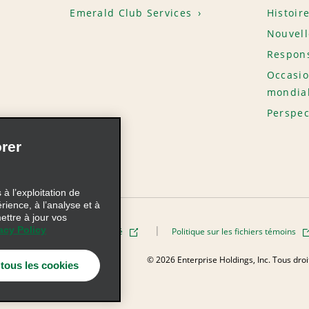
Emerald Club Services
Histoir
Nouvell
Respons
Occasio
mondia
Perspec
rer
à l’exploitation de
érience, à l’analyse et à
ettre à jour vos
acy Policy
Politique de confidentialité
Politique sur les fichiers témoins
AdChoices
© 2026 Enterprise Holdings, Inc. Tous dro
 tous les cookies