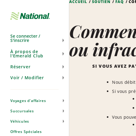
ACCUEIL
SOUTIEN
FAQ
CO
Ignorer
la
navigation
Comment 
Se connecter /
S'inscrire
ou infra
À propos de
l'Emerald Club
SI VOUS AVEZ PA
Réserver
Voir / Modifier
Nous débite
Si vous pr
Voyages d'affaires
Succursales
Vous pouvez
Véhicules
Offres Spéciales