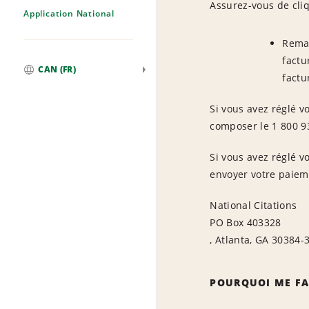
Assurez-vous de cliq
Application National
Remar
factu
CAN (FR)
factu
Mondial
Si vous avez réglé vo
composer le 1 800 9
Si vous avez réglé v
envoyer votre paieme
National Citations
PO Box 403328
, Atlanta, GA 30384-
POURQUOI ME FAC