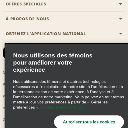
Emplacements Emerald Aisle
OFFRES SPÉCIALES
Clients ayant un handicap
Agents de voyage
Nous contacter
À PROPOS DE NOUS
Toutes les offres
Programmes de récompenses pour partenaires
FAQ
Offres de dernière minute
OBTENEZ L'APPLICATION NATIONAL
Histoire de l’entreprise
Réserver un véhicule pour quelqu'un d'autre
Carte du Site
Abonnement aux courriels
Nouvelles et histoires
CAA
Nous utilisons des témoins
Responsabilité sociale
Emerald Club se connecter
pour améliorer votre
Occasions de franchise mondiales
expérience
Emerald Club S'inscrire
Modalités d'utilisation
Politique de confidentialité
Perspectives de carrière
Nous utilisons des témoins et d’autres technologies
Emerald Club Avantages
Politique sur les fichiers témoins
nécessaires à l’exploitation de notre site, à l’amélioration et à
la personnalisation de votre expérience, à l’analyse et à
Emerald Club Services
Pluriannuel d'accessibilité
Choix de confidentialité
l’amélioration de notre marketing. Vous pouvez en tout temps
mettre à jour vos préférences à partir de « Gérer les
préférences ».
Cookie Privacy Policy
AdChoices
© 2026 Enterprise Holdings, Inc. Tous droits réservés
Autoriser tous les cookies