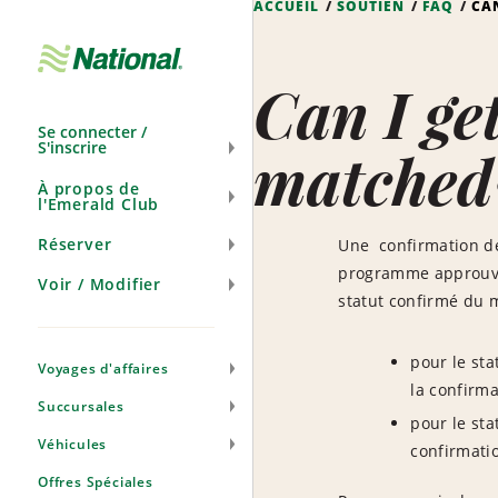
ACCUEIL
SOUTIEN
FAQ
CA
Ignorer
la
navigation
Can I ge
Se connecter /
S'inscrire
matched
À propos de
l'Emerald Club
Réserver
Une confirmation de
programme approuvé. 
Voir / Modifier
statut confirmé du m
pour le sta
Voyages d'affaires
la confirma
Succursales
pour le sta
Véhicules
confirmatio
Offres Spéciales