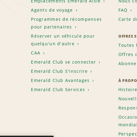
Emplacements Emerald Aisle
Nous co
Agents de voyage
FAQ
Programmes de récompenses
Carte d
pour partenaires
Réserver un véhicule pour
OFFRES 
quelqu'un d'autre
Toutes 
CAA
Offres 
Emerald Club se connecter
Abonnem
Emerald Club S'inscrire
Emerald Club Avantages
À PROPO
Emerald Club Services
Histoir
Nouvell
Respons
Occasio
mondia
Perspec