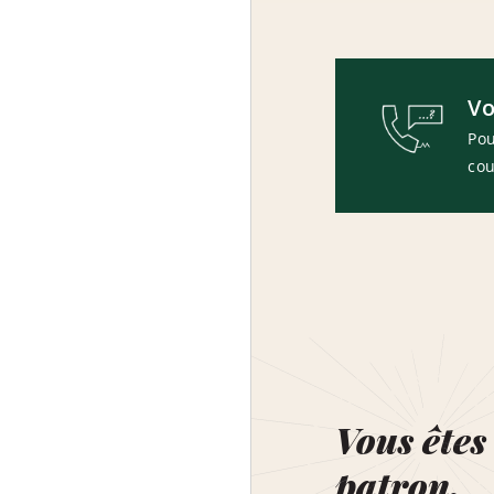
Vo
Pou
cou
Vous êtes 
patron.