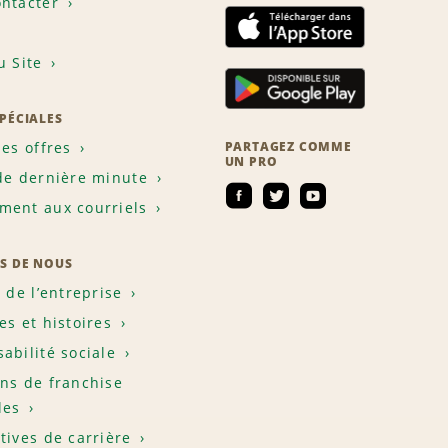
ntacter
u Site
SPÉCIALES
les offres
PARTAGEZ COMME
UN PRO
de dernière minute
ent aux courriels
S DE NOUS
e de l’entreprise
es et histoires
abilité sociale
ns de franchise
les
tives de carrière