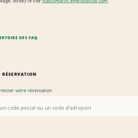
tage, visitez le site
statusmatch.emeraldclub.com
.
ERTOIRE DES FAQ
 RÉSERVATION
rminer votre réservation