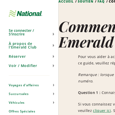
ACCUEIL
SOUTIEN
FAQ
CO
Ignorer
la
navigation
Comment
Se connecter /
S'inscrire
Emerald
À propos de
l'Emerald Club
Réserver
Pour vous aider à a
ce guide, veuillez r
Voir / Modifier
Remarque : lorsque v
numéro.
Voyages d'affaires
Question 1 :
Connais
Succursales
Véhicules
Si vous connaissez v
veuillez
cliquer ici
. 
Offres Spéciales