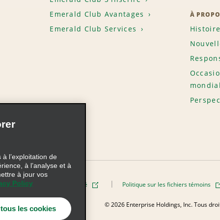
Emerald Club Avantages
À PROPO
Emerald Club Services
Histoir
Nouvell
Respons
Occasio
mondia
Perspec
rer
à l’exploitation de
érience, à l’analyse et à
ettre à jour vos
acy Policy
Politique de confidentialité
Politique sur les fichiers témoins
AdChoices
© 2026 Enterprise Holdings, Inc. Tous dro
 tous les cookies