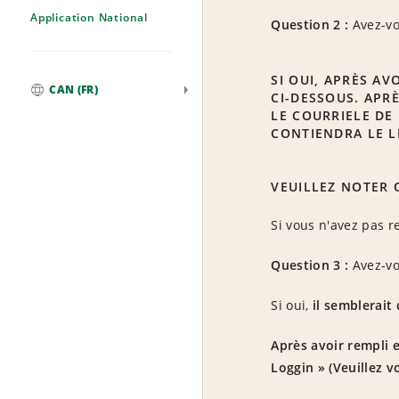
Application National
Question 2 :
Avez-vo
SI OUI, APRÈS AV
CAN (FR)
CI-DESSOUS. APR
Mondial
LE COURRIELE DE 
CONTIENDRA LE L
VEUILLEZ NOTER 
Si vous n'avez pas r
Question 3 :
Avez-vo
Si oui,
il semblerait
Après avoir rempli e
Loggin » (Veuillez v