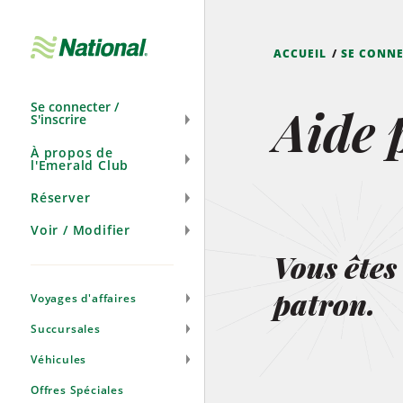
Ignorer
la
navigation
ACCUEIL
SE CONN
Aide 
Se connecter /
S'inscrire
À propos de
l'Emerald Club
Réserver
Voir / Modifier
Vous êtes 
patron.
Voyages d'affaires
Succursales
Véhicules
Offres Spéciales