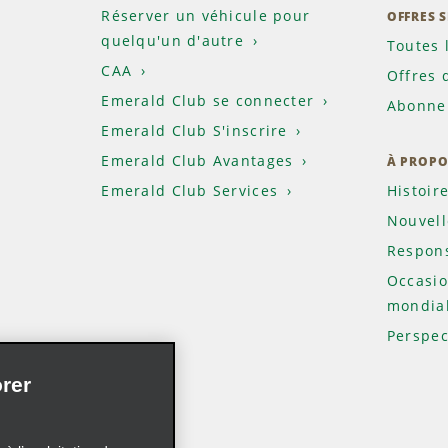
Réserver un véhicule pour
OFFRES 
quelqu'un d'autre
Toutes 
CAA
Offres 
Emerald Club se connecter
Abonnem
Emerald Club S'inscrire
Emerald Club Avantages
À PROPO
Emerald Club Services
Histoir
Nouvell
Respons
Occasio
mondia
Perspec
rer