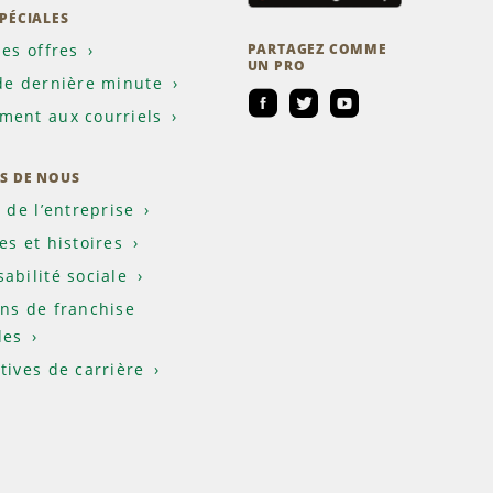
SPÉCIALES
les offres
PARTAGEZ COMME
UN PRO
de dernière minute
ent aux courriels
S DE NOUS
e de l’entreprise
es et histoires
abilité sociale
ns de franchise
les
tives de carrière