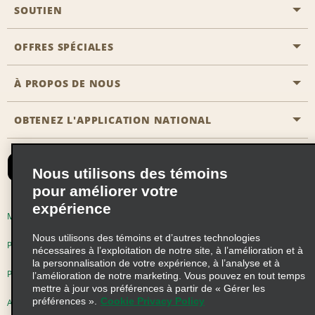
SOUTIEN
Aviation générale
Emplacements Emerald Aisle
OFFRES SPÉCIALES
Clients ayant un handicap
Agents de voyage
Nous contacter
À PROPOS DE NOUS
Toutes les offres
Programmes de récompenses pour partenaires
FAQ
Offres de dernière minute
OBTENEZ L'APPLICATION NATIONAL
Histoire de l’entreprise
Réserver un véhicule pour quelqu'un d'autre
Carte du Site
Abonnement aux courriels
Nouvelles et histoires
CAA
Nous utilisons des témoins
Responsabilité sociale
Emerald Club se connecter
pour améliorer votre
Occasions de franchise mondiales
expérience
Emerald Club S'inscrire
Modalités d'utilisation
Politique de confidentialité
Perspectives de carrière
Nous utilisons des témoins et d’autres technologies
Emerald Club Avantages
Politique sur les fichiers témoins
nécessaires à l’exploitation de notre site, à l’amélioration et à
la personnalisation de votre expérience, à l’analyse et à
Emerald Club Services
Pluriannuel d'accessibilité
Choix de confidentialité
l’amélioration de notre marketing. Vous pouvez en tout temps
mettre à jour vos préférences à partir de « Gérer les
préférences ».
Cookie Privacy Policy
AdChoices