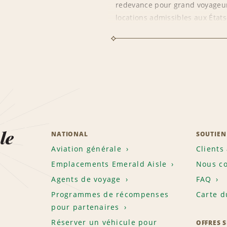
redevance pour grand voyageur 
locations admissibles aux État
partielle des frais dont Nation
l'achat desdits points.
Modalités pour les locations a
Le conducteur principal doit 
réservation. Le nom du membre
le
NATIONAL
SOUTIEN
correspondre au nom du conduct
Aviation générale
Clients
des milles. Un seul membre de 
Emplacements Emerald Aisle
Nous co
des milles de récompense.
Agents de voyage
FAQ
Programmes de récompenses
Carte d
Offre valide pour les locations
pour partenaires
États-Unis et au Canada.
Réserver un véhicule pour
OFFRES 