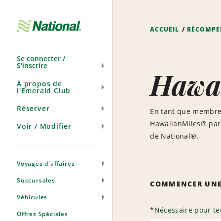
Ignorer
la
navigation
ACCUEIL
RÉCOMPE
Se connecter /
S'inscrire
Hawai
À propos de
l'Emerald Club
Réserver
En tant que membre 
HawaiianMiles® par 
Voir / Modifier
de National®.
Voyages d'affaires
Succursales
COMMENCER UNE
Véhicules
*
Nécessaire pour te
Offres Spéciales