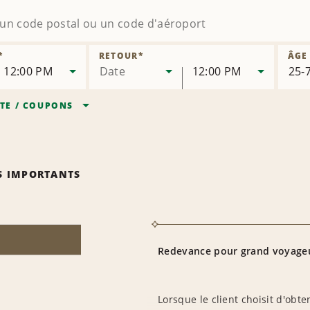
*
RETOUR
*
ÂGE
12:00 PM
Date
12:00 PM
TE
/
COUPONS
S IMPORTANTS
Redevance pour grand voyage
Lorsque le client choisit d'obt