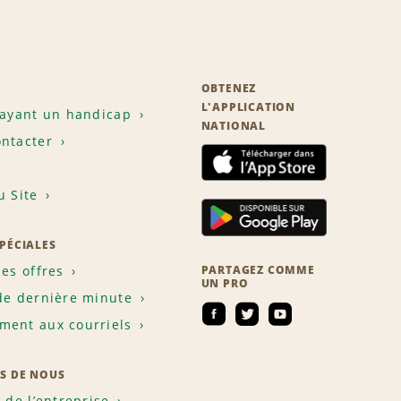
OBTENEZ
L'APPLICATION
 ayant un handicap
NATIONAL
ntacter
u Site
SPÉCIALES
les offres
PARTAGEZ COMME
UN PRO
de dernière minute
ent aux courriels
S DE NOUS
e de l’entreprise