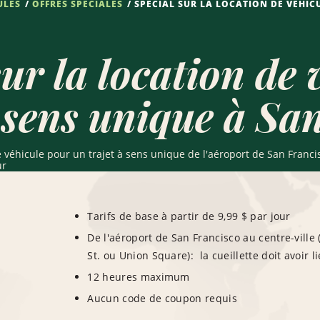
ULES
OFFRES SPÉCIALES
SPÉCIAL SUR LA LOCATION DE VÉHIC
ur la location de 
à sens unique à Sa
 véhicule pour un trajet à sens unique de l'aéroport de San Francis
ur
Tarifs de base à partir de 9,99 $ par jour
De l'aéroport de San Francisco au centre-ville
St. ou Union Square): la cueillette doit avoir l
12 heures maximum
Aucun code de coupon requis