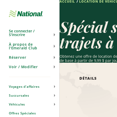
ACCUEIL
LOCATION DE VÉHIC
Ignorer
la
navigation
Spécial s
Se connecter /
S'inscrire
trajets 
À propos de
l'Emerald Club
Obtenez une offre de location de
Réserver
de base à partir de 9,99 $ par jo
Voir / Modifier
DÉTAILS
Voyages d'affaires
Succursales
Véhicules
Offres Spéciales