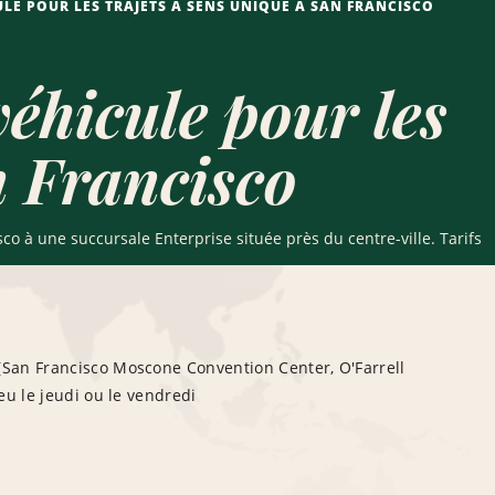
ULE POUR LES TRAJETS À SENS UNIQUE À SAN FRANCISCO
véhicule pour les
n Francisco
co à une succursale Enterprise située près du centre-ville. Tarifs
 (San Francisco Moscone Convention Center, O'Farrell
ieu le jeudi ou le vendredi