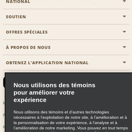
NATIONAL
SOUTIEN
Aviation générale
Emplacements Emerald Aisle
OFFRES SPÉCIALES
Clients ayant un handicap
Agents de voyage
Nous contacter
À PROPOS DE NOUS
Toutes les offres
Programmes de récompenses pour partenaires
FAQ
Offres de dernière minute
OBTENEZ L'APPLICATION NATIONAL
Histoire de l’entreprise
Réserver un véhicule pour quelqu'un d'autre
Carte du Site
Abonnement aux courriels
Nouvelles et histoires
CAA
Nous utilisons des témoins
Responsabilité sociale
Emerald Club se connecter
pour améliorer votre
Occasions de franchise mondiales
expérience
Emerald Club S'inscrire
Modalités d'utilisation
Politique de confidentialité
Perspectives de carrière
Nous utilisons des témoins et d’autres technologies
Emerald Club Avantages
Politique sur les fichiers témoins
nécessaires à l’exploitation de notre site, à l’amélioration et à
la personnalisation de votre expérience, à l’analyse et à
Emerald Club Services
Pluriannuel d'accessibilité
Choix de confidentialité
l’amélioration de notre marketing. Vous pouvez en tout temps