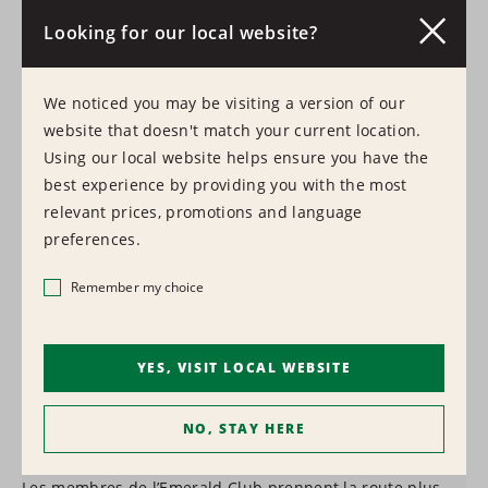
fois que vous louez un véhicule.
Looking for our local website?
En savoir plus
Se connecter
We noticed you may be visiting a version of our
website that doesn't match your current location.
Plus de 1 500
Using our local website helps ensure you have the
best experience by providing you with the most
SUCCURSALES DANS LE MONDE ENTIER
relevant prices, promotions and language
Trouver une succursale
preferences.
Remember my choice
YES, VISIT LOCAL WEBSITE
NO, STAY HERE
Évitez le comptoir
Les membres de l’Emerald Club prennent la route plus