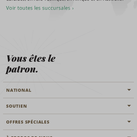
Voir toutes les succursales
Vous êtes le
patron.
NATIONAL
SOUTIEN
Aviation générale
Emplacements Emerald Aisle
OFFRES SPÉCIALES
Clients ayant un handicap
Agents de voyage
Nous contacter