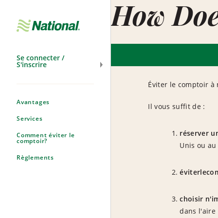
How Doe
Ignorer
la
navigation
Se connecter /
S'inscrire
Éviter le comptoir à
Avantages
Il vous suffit de :
Services
réserver u
Comment éviter le
comptoir?
Unis ou au
Règlements
éviterleco
choisir n'i
dans l'aire